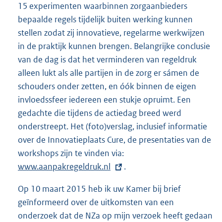
15 experimenten waarbinnen zorgaanbieders
bepaalde regels tijdelijk buiten werking kunnen
stellen zodat zij innovatieve, regelarme werkwijzen
in de praktijk kunnen brengen. Belangrijke conclusie
van de dag is dat het verminderen van regeldruk
alleen lukt als alle partijen in de zorg er sámen de
schouders onder zetten, en óók binnen de eigen
invloedssfeer iedereen een stukje opruimt. Een
gedachte die tijdens de actiedag breed werd
onderstreept. Het (foto)verslag, inclusief informatie
over de Innovatieplaats Cure, de presentaties van de
workshops zijn te vinden via:
E
www.aanpakregeldruk.nl
x
.
t
Op 10 maart 2015 heb ik uw Kamer bij brief
e
geïnformeerd over de uitkomsten van een
r
onderzoek dat de NZa op mijn verzoek heeft gedaan
n