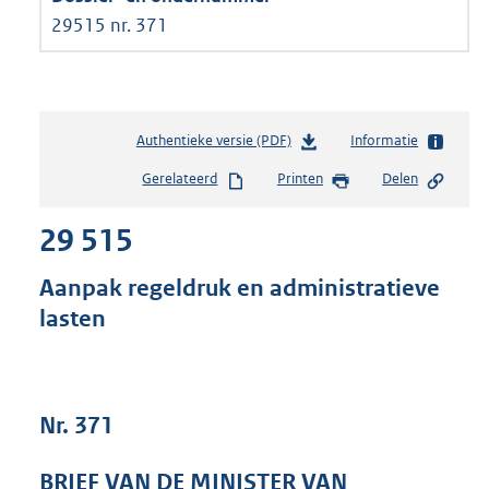
29515 nr. 371
Authentieke versie (PDF)
b
Informatie
e
Gerelateerd
Printen
Delen
s
t
29 515
a
n
d
Aanpak regeldruk en administratieve
s
lasten
g
r
o
o
t
Nr. 371
t
e
BRIEF VAN DE MINISTER VAN
: