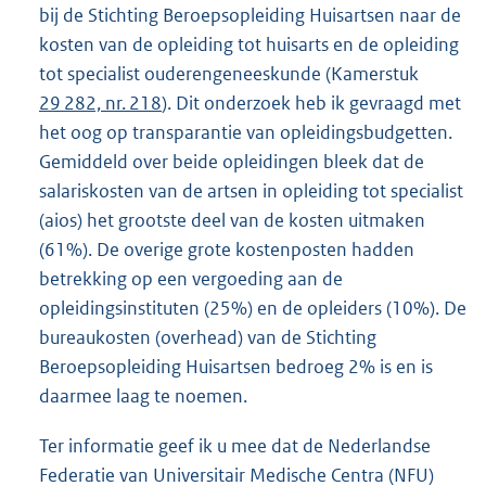
bij de Stichting Beroepsopleiding Huisartsen naar de
e
kosten van de opleiding tot huisarts en de opleiding
l
tot specialist ouderengeneeskunde (Kamerstuk
i
29 282, nr. 218
). Dit onderzoek heb ik gevraagd met
n
het oog op transparantie van opleidingsbudgetten.
k
Gemiddeld over beide opleidingen bleek dat de
:
salariskosten van de artsen in opleiding tot specialist
(aios) het grootste deel van de kosten uitmaken
(61%). De overige grote kostenposten hadden
betrekking op een vergoeding aan de
opleidingsinstituten (25%) en de opleiders (10%). De
bureaukosten (overhead) van de Stichting
Beroepsopleiding Huisartsen bedroeg 2% is en is
daarmee laag te noemen.
Ter informatie geef ik u mee dat de Nederlandse
Federatie van Universitair Medische Centra (NFU)