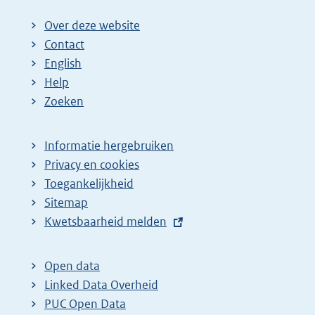
:
Over deze website
Contact
English
Help
Zoeken
Informatie hergebruiken
Privacy en cookies
Toegankelijkheid
Sitemap
E
Kwetsbaarheid melden
x
t
Open data
e
Linked Data Overheid
r
PUC Open Data