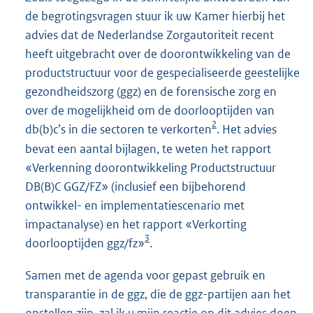
de begrotingsvragen stuur ik uw Kamer hierbij het
advies dat de Nederlandse Zorgautoriteit recent
heeft uitgebracht over de doorontwikkeling van de
productstructuur voor de gespecialiseerde geestelijke
gezondheidszorg (ggz) en de forensische zorg en
over de mogelijkheid om de doorlooptijden van
2
db(b)c’s in die sectoren te verkorten
. Het advies
bevat een aantal bijlagen, te weten het rapport
«Verkenning doorontwikkeling Productstructuur
DB(B)C GGZ/FZ» (inclusief een bijbehorend
ontwikkel- en implementatiescenario met
impactanalyse) en het rapport «Verkorting
3
doorlooptijden ggz/fz»
.
Samen met de agenda voor gepast gebruik en
transparantie in de ggz, die de ggz-partijen aan het
opstellen zijn, zal ik u mijn reactie op dit advies doen