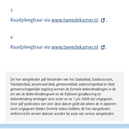
x
n
t
3
e
e
Raadpleegbaar via
E
www.tweedekamer.nl
.
l
r
x
i
n
t
n
4
e
e
k
Raadpleegbaar via
E
www.tweedekamer.nl
.
l
r
:
x
i
n
t
n
e
e
k
l
r
:
Disclaimer
De hier aangeboden pdf-bestanden van het Staatsblad, Staatscourant,
i
Tractatenblad, provinciaal blad, gemeenteblad, waterschapsblad en blad
n
n
gemeenschappelijke regeling vormen de formele bekendmakingen in de
e
zin van de Bekendmakingswet en de Rijkswet goedkeuring en
k
bekendmaking verdragen voor zover ze na 1 juli 2009 zijn uitgegeven.
l
Voor pdf-publicaties van vóór deze datum geldt dat alleen de in papieren
:
i
vorm uitgegeven bladen formele status hebben; de hier aangeboden
elektronische versies daarvan worden bij wijze van service aangeboden.
n
k