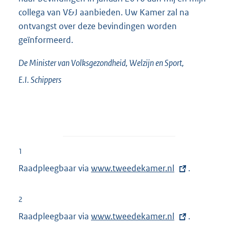
collega van V&J aanbieden. Uw Kamer zal na
ontvangst over deze bevindingen worden
geïnformeerd.
De Minister van Volksgezondheid, Welzijn en Sport,
E.I.
Schippers
1
Raadpleegbaar via
E
www.tweedekamer.nl
.
x
t
2
e
Raadpleegbaar via
E
www.tweedekamer.nl
.
r