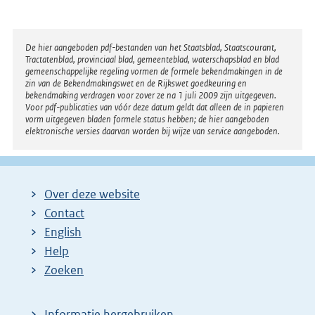
Disclaimer
De hier aangeboden pdf-bestanden van het Staatsblad, Staatscourant,
Tractatenblad, provinciaal blad, gemeenteblad, waterschapsblad en blad
gemeenschappelijke regeling vormen de formele bekendmakingen in de
zin van de Bekendmakingswet en de Rijkswet goedkeuring en
bekendmaking verdragen voor zover ze na 1 juli 2009 zijn uitgegeven.
Voor pdf-publicaties van vóór deze datum geldt dat alleen de in papieren
vorm uitgegeven bladen formele status hebben; de hier aangeboden
elektronische versies daarvan worden bij wijze van service aangeboden.
Over deze website
Contact
English
Help
Zoeken
Informatie hergebruiken