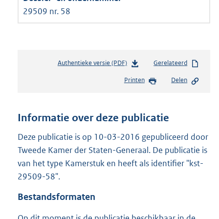
29509 nr. 58
Authentieke versie (PDF)
b
Gerelateerd
e
Printen
Delen
s
t
a
n
Informatie over deze publicatie
d
s
Deze publicatie is op 10-03-2016 gepubliceerd door
g
Tweede Kamer der Staten-Generaal. De publicatie is
r
van het type Kamerstuk en heeft als identifier "kst-
o
29509-58".
o
t
Bestandsformaten
t
e
Op dit moment is de publicatie beschikbaar in de
: