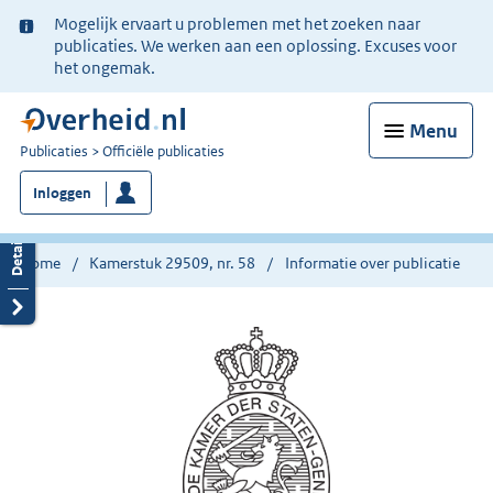
Ter
Mogelijk ervaart u problemen met het zoeken naar
informatie:
publicaties. We werken aan een oplossing. Excuses voor
het ongemak.
Menu
U
Publicaties
Officiële publicaties
bent
Inloggen
nu
hier:
Home
Kamerstuk 29509, nr. 58
Informatie over publicatie