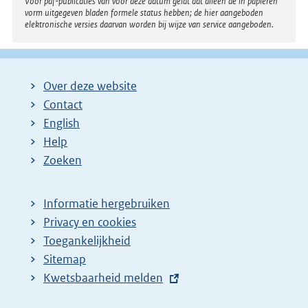
Voor pdf-publicaties van vóór deze datum geldt dat alleen de in papieren
vorm uitgegeven bladen formele status hebben; de hier aangeboden
elektronische versies daarvan worden bij wijze van service aangeboden.
Over deze website
Contact
English
Help
Zoeken
Informatie hergebruiken
Privacy en cookies
Toegankelijkheid
Sitemap
E
Kwetsbaarheid melden
x