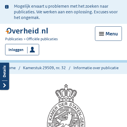
Ter
Mogelijk ervaart u problemen met het zoeken naar
informatie:
publicaties. We werken aan een oplossing. Excuses voor
het ongemak.
Menu
U
Publicaties
Officiële publicaties
bent
Inloggen
nu
hier:
Home
Kamerstuk 29509, nr. 32
Informatie over publicatie