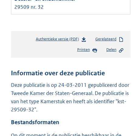
29509 nr. 32
Authentieke versie (PDF)
b
Gerelateerd
e
Printen
Delen
s
t
a
n
Informatie over deze publicatie
d
s
Deze publicatie is op 24-03-2011 gepubliceerd door
g
Tweede Kamer der Staten-Generaal. De publicatie is
r
van het type Kamerstuk en heeft als identifier "kst-
o
29509-32".
o
t
Bestandsformaten
t
e
Op dit moment is de publicatie beschikbaar in de
: