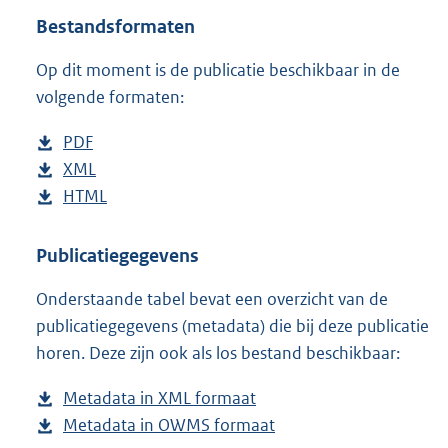
t
Bestandsformaten
t
e
Op dit moment is de publicatie beschikbaar in de
:
4
volgende formaten:
3
K
D
PDF
b
b
o
D
XML
e
b
w
o
D
HTML
s
e
b
n
w
o
t
s
e
l
n
w
a
t
s
Publicatiegegevens
o
l
n
n
a
t
Onderstaande tabel bevat een overzicht van de
a
o
l
d
n
a
publicatiegegevens (metadata) die bij deze publicatie
d
a
o
s
d
n
horen. Deze zijn ook als los bestand beschikbaar:
p
d
a
g
s
d
u
p
d
r
g
s
Metadata in XML formaat
b
b
u
p
o
r
g
Metadata in OWMS formaat
e
b
l
b
u
o
o
r