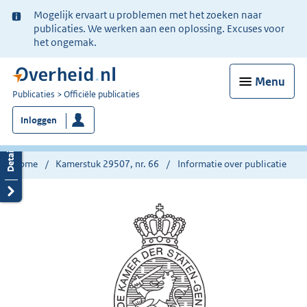
Ter
Mogelijk ervaart u problemen met het zoeken naar
informatie:
publicaties. We werken aan een oplossing. Excuses voor
het ongemak.
Menu
U
Publicaties
Officiële publicaties
bent
Inloggen
nu
hier:
Home
Kamerstuk 29507, nr. 66
Informatie over publicatie