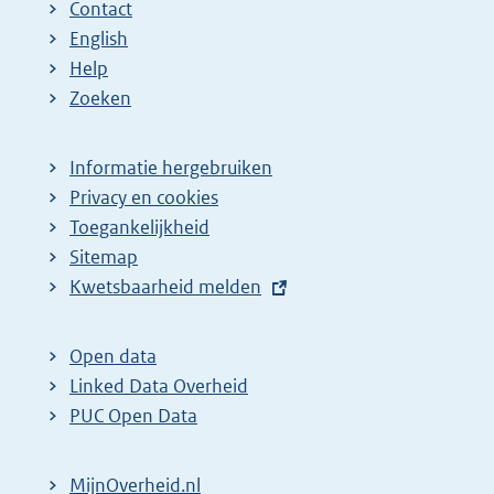
Contact
English
Help
Zoeken
Informatie hergebruiken
Privacy en cookies
Toegankelijkheid
Sitemap
E
Kwetsbaarheid melden
x
t
Open data
e
Linked Data Overheid
r
PUC Open Data
n
e
MijnOverheid.nl