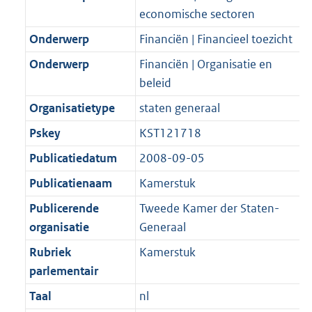
t
b
economische sectoren
Onderwerp
Financiën | Financieel toezicht
Onderwerp
Financiën | Organisatie en
beleid
Organisatietype
staten generaal
Pskey
KST121718
Publicatiedatum
2008-09-05
Publicatienaam
Kamerstuk
Publicerende
Tweede Kamer der Staten-
organisatie
Generaal
Rubriek
Kamerstuk
parlementair
Taal
nl