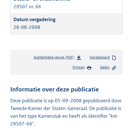
29507 nr. 66
28-08-2008
Authentieke versie (PDF)
b
Gerelateerd
e
Printen
Delen
s
t
a
n
Informatie over deze publicatie
d
s
Deze publicatie is op 05-09-2008 gepubliceerd door
g
Tweede Kamer der Staten-Generaal. De publicatie is
r
van het type Kamerstuk en heeft als identifier "kst-
o
29507-66".
o