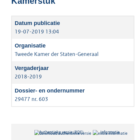
Kamerstuk
19-07-2019 13:04
Tweede Kamer der Staten-Generaal
2018-2019
29477 nr. 603
Authentieke versie (PDF)
b
Informatie
e