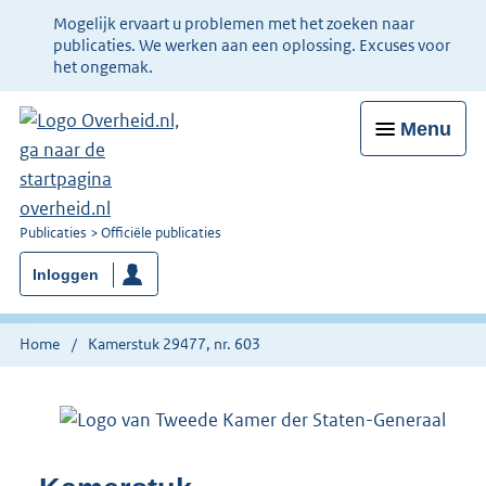
Ter
Mogelijk ervaart u problemen met het zoeken naar
informatie:
publicaties. We werken aan een oplossing. Excuses voor
het ongemak.
Menu
U
Publicaties
Officiële publicaties
bent
Inloggen
nu
hier:
Home
Kamerstuk 29477, nr. 603