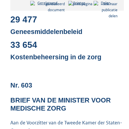
Gerelateerd
Printen
Delen
s
t
29 477
a
n
d
Geneesmiddelenbeleid
s
g
33 654
r
o
Kostenbeheersing in de zorg
o
t
t
e
:
Nr. 603
4
9
BRIEF VAN DE MINISTER VOOR
K
MEDISCHE ZORG
b
Aan de Voorzitter van de Tweede Kamer der Staten-