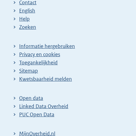
Contact
English
Help
Zoeken
Informatie hergebruiken
Privacy en cookies
Toegankelijkheid
Sitemap
E
Kwetsbaarheid melden
x
t
Open data
e
Linked Data Overheid
r
PUC Open Data
n
e
MijnOverheid.nl