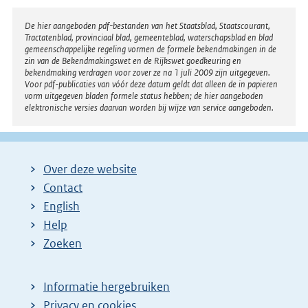
Disclaimer
De hier aangeboden pdf-bestanden van het Staatsblad, Staatscourant,
Tractatenblad, provinciaal blad, gemeenteblad, waterschapsblad en blad
gemeenschappelijke regeling vormen de formele bekendmakingen in de
zin van de Bekendmakingswet en de Rijkswet goedkeuring en
bekendmaking verdragen voor zover ze na 1 juli 2009 zijn uitgegeven.
Voor pdf-publicaties van vóór deze datum geldt dat alleen de in papieren
vorm uitgegeven bladen formele status hebben; de hier aangeboden
elektronische versies daarvan worden bij wijze van service aangeboden.
Over deze website
Contact
English
Help
Zoeken
Informatie hergebruiken
Privacy en cookies