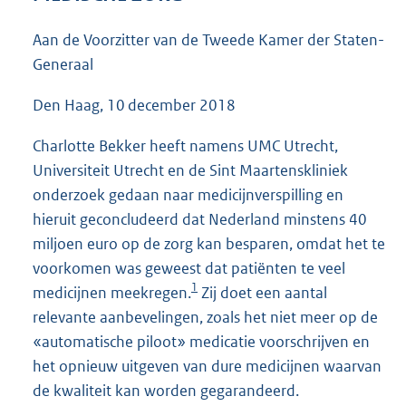
4
1
Aan de Voorzitter van de Tweede Kamer der Staten-
K
Generaal
b
Den Haag, 10 december 2018
Charlotte Bekker heeft namens UMC Utrecht,
Universiteit Utrecht en de Sint Maartenskliniek
onderzoek gedaan naar medicijnverspilling en
hieruit geconcludeerd dat Nederland minstens 40
miljoen euro op de zorg kan besparen, omdat het te
voorkomen was geweest dat patiënten te veel
1
medicijnen meekregen.
Zij doet een aantal
relevante aanbevelingen, zoals het niet meer op de
«automatische piloot» medicatie voorschrijven en
het opnieuw uitgeven van dure medicijnen waarvan
de kwaliteit kan worden gegarandeerd.