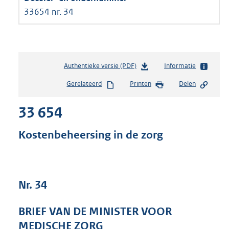
33654 nr. 34
Authentieke versie (PDF)
b
Informatie
e
Gerelateerd
Printen
Delen
s
t
33 654
a
n
d
Kostenbeheersing in de zorg
s
g
r
o
Nr. 34
o
t
t
BRIEF VAN DE MINISTER VOOR
e
MEDISCHE ZORG
: