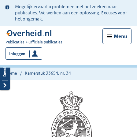
Ter
Mogelijk ervaart u problemen met het zoeken naar
informatie:
publicaties. We werken aan een oplossing. Excuses voor
het ongemak.
Menu
U
Publicaties
Officiële publicaties
bent
Inloggen
nu
hier:
Home
Kamerstuk 33654, nr. 34