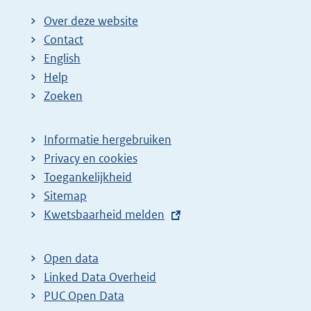
Over deze website
Contact
English
Help
Zoeken
Informatie hergebruiken
Privacy en cookies
Toegankelijkheid
Sitemap
E
Kwetsbaarheid melden
x
t
Open data
e
Linked Data Overheid
r
PUC Open Data
n