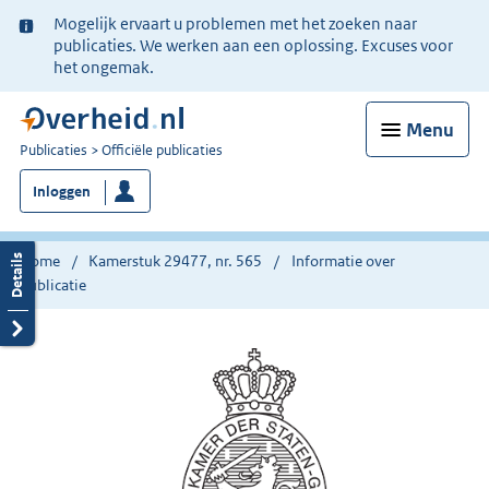
Ter
Mogelijk ervaart u problemen met het zoeken naar
informatie:
publicaties. We werken aan een oplossing. Excuses voor
het ongemak.
Menu
U
Publicaties
Officiële publicaties
bent
Inloggen
nu
hier:
Home
Kamerstuk 29477, nr. 565
Informatie over
publicatie