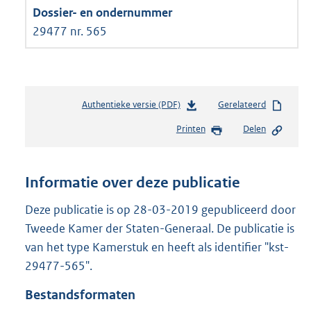
29477 nr. 565
Authentieke versie (PDF)
b
Gerelateerd
e
Printen
Delen
s
t
a
n
Informatie over deze publicatie
d
s
Deze publicatie is op 28-03-2019 gepubliceerd door
g
Tweede Kamer der Staten-Generaal. De publicatie is
r
van het type Kamerstuk en heeft als identifier "kst-
o
29477-565".
o
t
Bestandsformaten
t
e