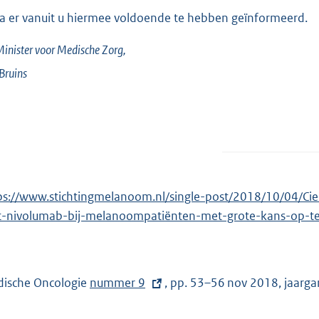
ga er vanuit u hiermee voldoende te hebben geïnformeerd.
inister voor Medische Zorg,
Bruins
ps://www.stichtingmelanoom.nl/single-post/2018/10/04/Ci
-nivolumab-bij-melanoompatiënten-met-grote-kans-op-te
ische Oncologie
E
nummer 9
, pp. 53–56 nov 2018, jaarg
x