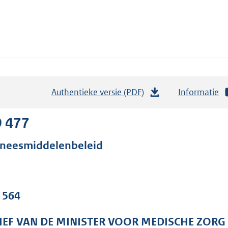
Authentieke versie (PDF)
b
Informatie
e
s
9 477
t
neesmiddelenbeleid
a
n
d
s
. 564
g
r
IEF VAN DE MINISTER VOOR MEDISCHE ZORG