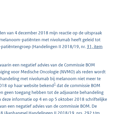
eden van 4 december 2018 mijn reactie op de uitspraak
melanoom-patiënten met nivolumab heeft geleid tot
patiëntengroep (Handelingen II 2018/19, nr.
31, item
 waarin een negatief advies van de Commissie BOM
niging voor Medische Oncologie (NVMO) als reden wordt
ehandeling met nivolumab bij melanoom niet meer te
1
018 op haar website bekend
dat de commissie BOM
en geen toegang hebben tot de adjuvante behandeling
eze informatie op 4 en op 5 oktober 2018 schriftelijke
 van een negatief advies van de commissie BOM. De
018 (Aanhangsel Handelingen II 2018/19, nrs.
292
t/m