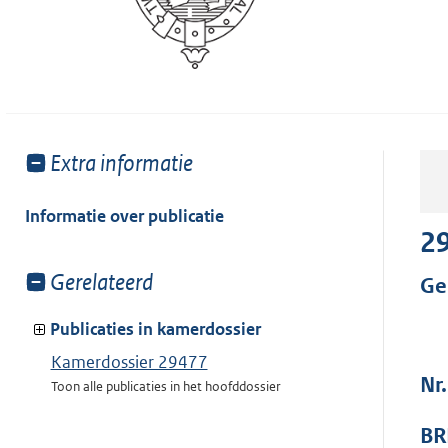
Toon
Extra informatie
meer
van:
Informatie over publicatie
2
Toon
Gerelateerd
Ge
meer
van:
Publicaties in kamerdossier
Kamerdossier 29477
Nr
Toon alle publicaties in het hoofddossier
BR