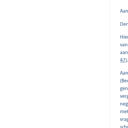
Aan
Den
Hie
van
aan
47
)
Aan
(Be
gen
ver
neg
met
vra
sch