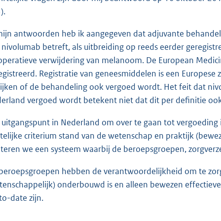
).
mijn antwoorden heb ik aangegeven dat adjuvante behandel
 nivolumab betreft, als uitbreiding op reeds eerder geregist
operatieve verwijdering van melanoom. De European Medicine
egistreerd. Registratie van geneesmiddelen is een Europese za
ijken of de behandeling ook vergoed wordt. Het feit dat niv
erland vergoed wordt betekent niet dat dit per definitie ook
 uitgangspunt in Nederland om over te gaan tot vergoeding 
telijke criterium stand van de wetenschap en praktijk (beweze
teren we een systeem waarbij de beroepsgroepen, zorgverzeke
beroepsgroepen hebben de verantwoordelijkheid om te zorge
tenschappelijk) onderbouwd is en alleen bewezen effectieve z
to-date zijn.