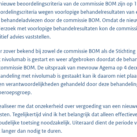
nieuwe beoordelingscriteria van de commissie BOM zijn op 
ordelingscriteria wegen voorlopige behandelresultaten van 
 behandeladviezen door de commissie BOM. Omdat de nieuwe
erzoek met voorlopige behandelresultaten kon de commissi
tief advies vaststellen.
r zover bekend bij zowel de commissie BOM als de Stichting
 nivolumab is gestart en weer afgebroken doordat de behand
commissie BOM. De uitspraak van mevrouw Agema op 4 dece
andeling met nivolumab is gestaakt kan ik daarom niet plaa
 en verantwoordelijkheden gehandeld door deze behandeling
beroepsgroep.
realiseer me dat onzekerheid over vergoeding van een nieuw
sten. Tegelijkertijd vind ik het belangrijk dat alleen effecti
oudelijke toetsing noodzakelijk. Uiteraard dient de period
t langer dan nodig te duren.