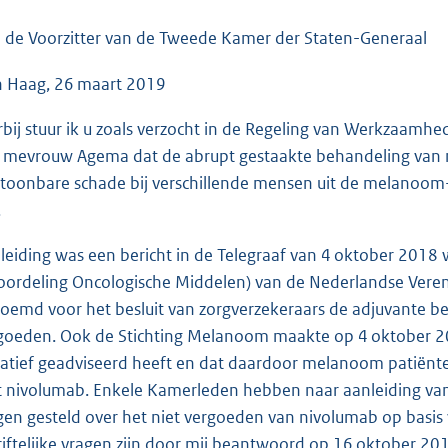
o
o
 de Voorzitter van de Tweede Kamer der Staten-Generaal
t
 Haag, 26 maart 2019
t
e
rbij stuur ik u zoals verzocht in de Regeling van Werkzaamh
:
 mevrouw Agema dat de abrupt gestaakte behandeling van 
4
toonbare schade bij verschillende mensen uit de melanoom-
1
.
K
b
leiding was een bericht in de Telegraaf van 4 oktober 2018
oordeling Oncologische Middelen) van de Nederlandse Vere
oemd voor het besluit van zorgverzekeraars de adjuvante b
goeden. Ook de Stichting Melanoom maakte op 4 oktober 2
atief geadviseerd heeft en dat daardoor melanoom patiënt
 nivolumab. Enkele Kamerleden hebben naar aanleiding van d
gen gesteld over het niet vergoeden van nivolumab op basis
riftelijke vragen zijn door mij beantwoord op 16 oktober 2