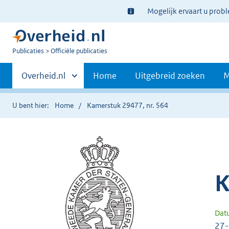
Ter
Mogelijk ervaart u prob
informatie:
U
Publicaties
Officiële publicaties
bent
Primaire
nu
Andere
Overheid.nl
Home
Uitgebreid zoeken
M
hier:
sites
navigatie
binnen
U bent hier:
Home
Kamerstuk 29477, nr. 564
K
Dat
27-