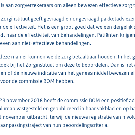
 is aan zorgverzekeraars om alleen bewezen effectieve zorg 
 Zorginstituut geeft gevraagd en ongevraagd pakketadviezen
r de effectiviteit. Het is een groot goed dat we een dergelij
dt naar de effectiviteit van behandelingen. Patiënten krijge
geven aan niet-effectieve behandelingen.
deze manier kunnen we de zorg betaalbaar houden. In het ge
zoek bij het Zorginstituut om deze te beoordelen. Dan is he
llen of de nieuwe indicatie van het geneesmiddel bewezen eff
rvoor de commissie BOM hebben.
29 november 2018 heeft de commissie BOM een positief ad
olumab vastgesteld en gepubliceerd in haar vakblad en op ha
d november uitbracht, terwijl de nieuwe registratie van niv
 aanpassingstraject van hun beoordelingscriteria.