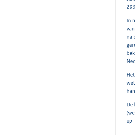
293
In 
van
na 
ger
bek
Ned
Het
wet
han
De 
(we
up-