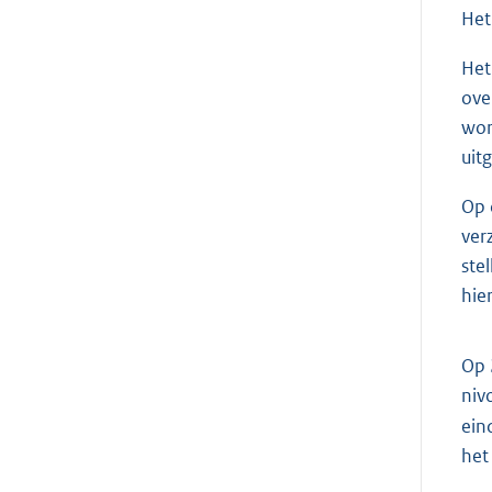
Het
Het
ove
wor
uit
Op 
ver
ste
hie
Op 
niv
ein
het