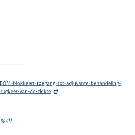
eBOM-blokkeert-toegang-tot-adjuvante-behandeling-
rugkeer-van-de-ziekte
ang 20