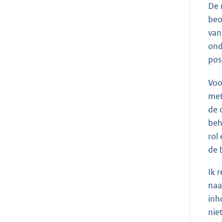
De 
beo
van
ond
posi
Voo
met
de 
beh
rol
de 
Ik 
naa
inh
nie