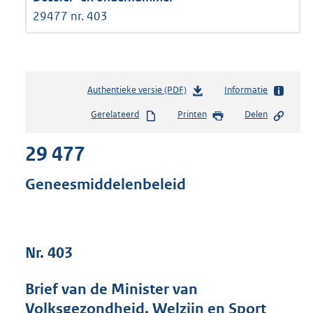
29477 nr. 403
Authentieke versie (PDF)
b
Informatie
e
Gerelateerd
Printen
Delen
s
t
29 477
a
n
d
Geneesmiddelenbeleid
s
g
r
o
Nr. 403
o
t
t
Brief van de Minister van
e
Volksgezondheid, Welzijn en Sport
: