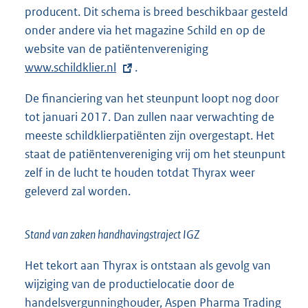
producent. Dit schema is breed beschikbaar gesteld
onder andere via het magazine Schild en op de
website van de patiëntenvereniging
E
www.schildklier.nl
.
x
t
De financiering van het steunpunt loopt nog door
e
tot januari 2017. Dan zullen naar verwachting de
r
meeste schildklierpatiënten zijn overgestapt. Het
n
staat de patiëntenvereniging vrij om het steunpunt
e
zelf in de lucht te houden totdat Thyrax weer
l
geleverd zal worden.
i
n
k
Stand van zaken handhavingstraject IGZ
:
Het tekort aan Thyrax is ontstaan als gevolg van
wijziging van de productielocatie door de
handelsvergunninghouder, Aspen Pharma Trading