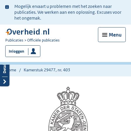
Ter
Mogelijk ervaart u problemen met het zoeken naar
informatie:
publicaties. We werken aan een oplossing. Excuses voor
het ongemak.
Menu
U
Publicaties
Officiële publicaties
bent
Inloggen
nu
hier:
Home
Kamerstuk 29477, nr. 403