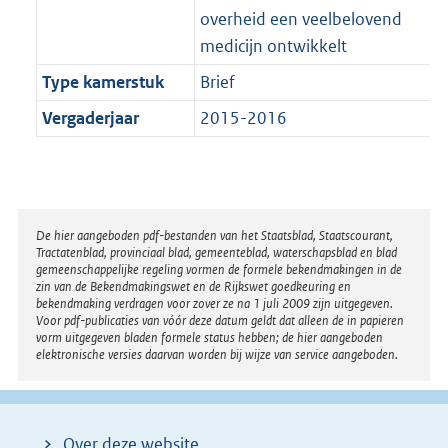
overheid een veelbelovend
medicijn ontwikkelt
Type kamerstuk
Brief
Vergaderjaar
2015-2016
Disclaimer
De hier aangeboden pdf-bestanden van het Staatsblad, Staatscourant,
Tractatenblad, provinciaal blad, gemeenteblad, waterschapsblad en blad
gemeenschappelijke regeling vormen de formele bekendmakingen in de
zin van de Bekendmakingswet en de Rijkswet goedkeuring en
bekendmaking verdragen voor zover ze na 1 juli 2009 zijn uitgegeven.
Voor pdf-publicaties van vóór deze datum geldt dat alleen de in papieren
vorm uitgegeven bladen formele status hebben; de hier aangeboden
elektronische versies daarvan worden bij wijze van service aangeboden.
Over deze website