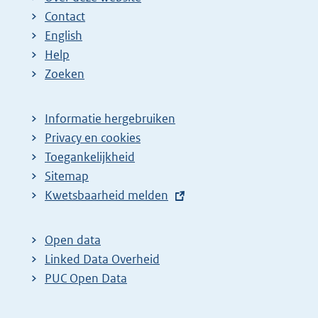
Contact
English
Help
Zoeken
Informatie hergebruiken
Privacy en cookies
Toegankelijkheid
Sitemap
E
Kwetsbaarheid melden
x
t
Open data
e
Linked Data Overheid
r
PUC Open Data
n
e