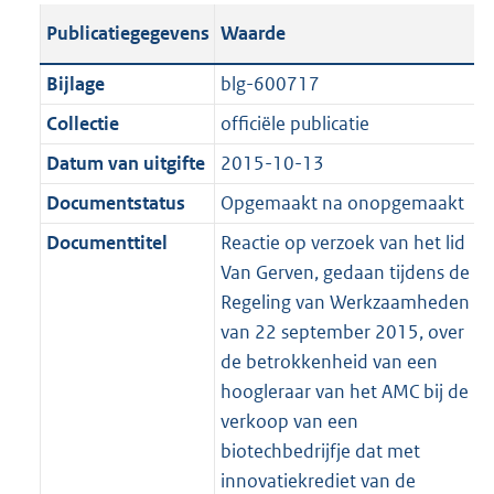
t
s
a
c
i
l
e
t
t
o
Publicatiegegevens
Waarde
a
t
t
a
c
i
:
e
t
t
n
a
i
t
a
c
5
:
e
t
Bijlage
blg-600717
d
n
e
i
t
a
3
1
:
e
Collectie
officiële publicatie
s
d
i
e
i
t
K
3
2
:
g
s
Datum van uitgifte
2015-10-13
n
i
e
i
b
K
2
9
r
g
f
n
i
e
b
K
K
Documentstatus
Opgemaakt na onopgemaakt
o
r
o
f
n
i
b
b
Documenttitel
Reactie op verzoek van het lid
o
o
r
o
f
n
Van Gerven, gedaan tijdens de
t
o
m
r
o
f
Regeling van Werkzaamheden
t
t
a
m
r
o
van 22 september 2015, over
e
t
a
a
m
r
de betrokkenheid van een
:
e
t
a
a
m
hoogleraar van het AMC bij de
2
:
t
a
a
verkoop van een
K
2
t
a
biotechbedrijfje dat met
b
K
t
innovatiekrediet van de
b