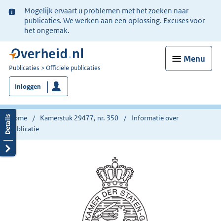
Ter
Mogelijk ervaart u problemen met het zoeken naar
informatie:
publicaties. We werken aan een oplossing. Excuses voor
het ongemak.
Menu
U
Publicaties
Officiële publicaties
bent
Inloggen
nu
hier:
Home
Kamerstuk 29477, nr. 350
Informatie over
publicatie