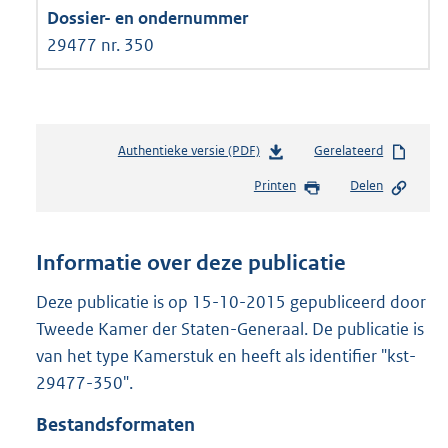
29477 nr. 350
Authentieke versie (PDF)
b
Gerelateerd
e
Printen
Delen
s
t
a
n
Informatie over deze publicatie
d
s
Deze publicatie is op 15-10-2015 gepubliceerd door
g
Tweede Kamer der Staten-Generaal. De publicatie is
r
van het type Kamerstuk en heeft als identifier "kst-
o
29477-350".
o
t
Bestandsformaten
t
e