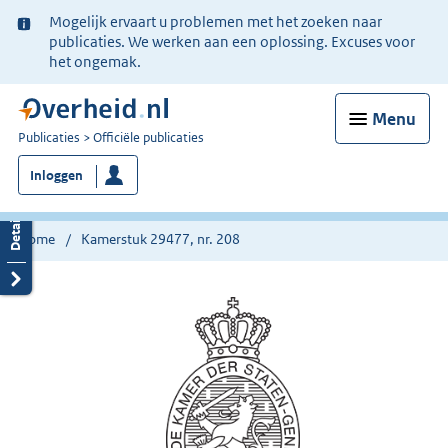
Ter
Mogelijk ervaart u problemen met het zoeken naar
informatie:
publicaties. We werken aan een oplossing. Excuses voor
het ongemak.
Menu
U
Publicaties
Officiële publicaties
bent
Inloggen
nu
hier:
Home
Kamerstuk 29477, nr. 208