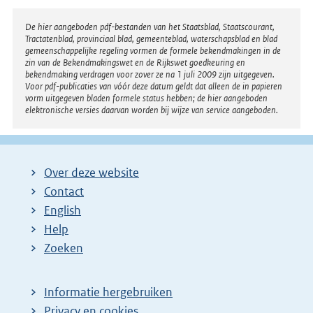
Disclaimer
De hier aangeboden pdf-bestanden van het Staatsblad, Staatscourant,
Tractatenblad, provinciaal blad, gemeenteblad, waterschapsblad en blad
gemeenschappelijke regeling vormen de formele bekendmakingen in de
zin van de Bekendmakingswet en de Rijkswet goedkeuring en
bekendmaking verdragen voor zover ze na 1 juli 2009 zijn uitgegeven.
Voor pdf-publicaties van vóór deze datum geldt dat alleen de in papieren
vorm uitgegeven bladen formele status hebben; de hier aangeboden
elektronische versies daarvan worden bij wijze van service aangeboden.
Over deze website
Contact
English
Help
Zoeken
Informatie hergebruiken
Privacy en cookies