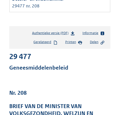
29477 nr. 208
Authentieke versie (PDF)
b
Informatie
e
Gerelateerd
Printen
Delen
s
t
29 477
a
n
d
Geneesmiddelenbeleid
s
g
r
o
Nr. 208
o
t
t
BRIEF VAN DE MINISTER VAN
e
VOLKSGEZONDHEID, WELZIJN EN
: