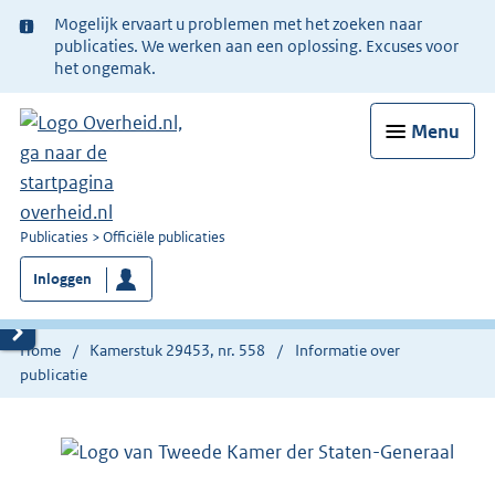
Ter
Mogelijk ervaart u problemen met het zoeken naar
informatie:
publicaties. We werken aan een oplossing. Excuses voor
het ongemak.
Menu
U
Publicaties
Officiële publicaties
bent
Inloggen
nu
hier:
Home
Kamerstuk 29453, nr. 558
Informatie over
publicatie