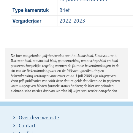
Type kamerstuk
Brief
Vergaderjaar
2022-2023
Disclaimer
De hier aangeboden pdf-bestanden van het Staatsblad, Staatscourant,
Tractatenblad, provinciaal blad, gemeenteblad, waterschapsblad en blad
gemeenschappelijke regeling vormen de formele bekendmakingen in de
zin van de Bekendmakingswet en de Rijkswet goedkeuring en
bekendmaking verdragen voor zover ze na 1 juli 2009 zijn uitgegeven.
Voor pdf-publicaties van vóór deze datum geldt dat alleen de in papieren
vorm uitgegeven bladen formele status hebben; de hier aangeboden
elektronische versies daarvan worden bij wijze van service aangeboden.
Over deze website
Contact