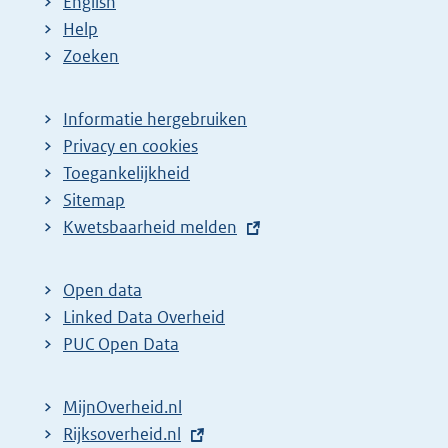
English
Help
Zoeken
Informatie hergebruiken
Privacy en cookies
Toegankelijkheid
Sitemap
E
Kwetsbaarheid melden
x
t
Open data
e
Linked Data Overheid
r
PUC Open Data
n
e
MijnOverheid.nl
l
E
Rijksoverheid.nl
i