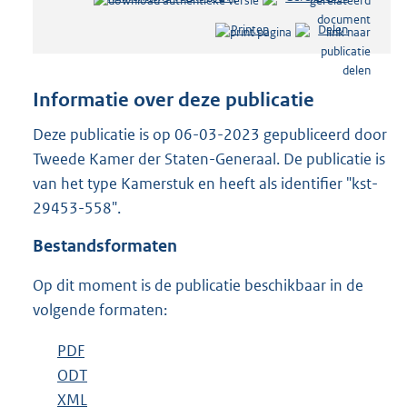
e
Printen
Delen
s
t
a
n
Informatie over deze publicatie
d
s
Deze publicatie is op 06-03-2023 gepubliceerd door
g
Tweede Kamer der Staten-Generaal. De publicatie is
r
van het type Kamerstuk en heeft als identifier "kst-
o
29453-558".
o
t
Bestandsformaten
t
e
Op dit moment is de publicatie beschikbaar in de
:
5
volgende formaten:
3
K
D
PDF
b
b
o
D
ODT
e
b
w
o
D
XML
s
e
b