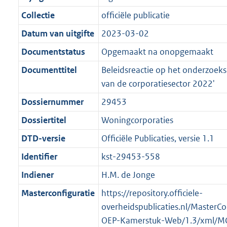
n
i
e
i
b
K
7
2
r
g
f
n
i
e
b
K
3
Collectie
officiële publicatie
o
r
o
f
n
i
b
K
Datum van uitgifte
2023-03-02
o
o
r
o
f
n
b
t
o
Documentstatus
Opgemaakt na onopgemaakt
m
r
o
f
t
t
a
m
r
o
Documenttitel
Beleidsreactie op het onderzoeks
e
t
a
a
m
r
van de corporatiesector 2022'
:
e
t
a
a
m
Dossiernummer
29453
2
:
t
a
a
K
2
Dossiertitel
Woningcorporaties
t
a
b
K
t
DTD-versie
Officiële Publicaties, versie 1.1
b
Identifier
kst-29453-558
Indiener
H.M. de Jonge
Masterconfiguratie
https://repository.officiele-
overheidspublicaties.nl/MasterCo
OEP-Kamerstuk-Web/1.3/xml/M