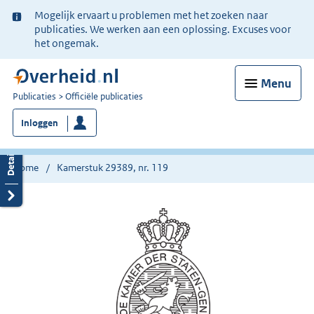
Ter
Mogelijk ervaart u problemen met het zoeken naar
informatie:
publicaties. We werken aan een oplossing. Excuses voor
het ongemak.
Menu
U
Publicaties
Officiële publicaties
bent
Inloggen
nu
hier:
Home
Kamerstuk 29389, nr. 119