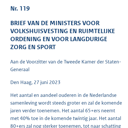
1
Nr. 119
1
9
BRIEF VAN DE MINISTERS VOOR
K
b
VOLKSHUISVESTING EN RUIMTELIJKE
ORDENING EN VOOR LANGDURIGE
ZORG EN SPORT
Aan de Voorzitter van de Tweede Kamer der Staten-
Generaal
Den Haag, 27 juni 2023
Het aantal en aandeel ouderen in de Nederlandse
samenleving wordt steeds groter en zal de komende
jaren verder toenemen. Het aantal 65+ers neemt
met 40% toe in de komende twintig jaar. Het aantal
80+ers zal nog sterker toenemen, tot naar schatting