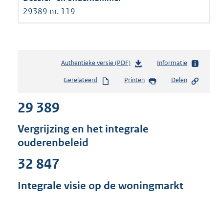
29389 nr. 119
Authentieke versie (PDF)
b
Informatie
e
Gerelateerd
Printen
Delen
s
t
29 389
a
n
d
Vergrijzing en het integrale
s
ouderenbeleid
g
r
32 847
o
o
Integrale visie op de woningmarkt
t
t
e
: