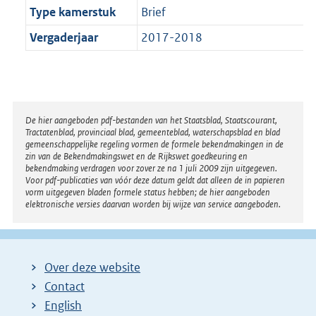
Type kamerstuk
Brief
Vergaderjaar
2017-2018
Disclaimer
De hier aangeboden pdf-bestanden van het Staatsblad, Staatscourant,
Tractatenblad, provinciaal blad, gemeenteblad, waterschapsblad en blad
gemeenschappelijke regeling vormen de formele bekendmakingen in de
zin van de Bekendmakingswet en de Rijkswet goedkeuring en
bekendmaking verdragen voor zover ze na 1 juli 2009 zijn uitgegeven.
Voor pdf-publicaties van vóór deze datum geldt dat alleen de in papieren
vorm uitgegeven bladen formele status hebben; de hier aangeboden
elektronische versies daarvan worden bij wijze van service aangeboden.
Over deze website
Contact
English