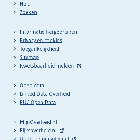
Help
Zoeken
Informatie hergebruiken
Privacy en cookies
Toegankelijkheid
Sitemap
E
Kwetsbaarheid melden
x
t
Open data
e
Linked Data Overheid
r
PUC Open Data
n
e
MijnOverheid.nl
l
E
Rijksoverheid.nl
i
x
E
Ondernemersplein.nl