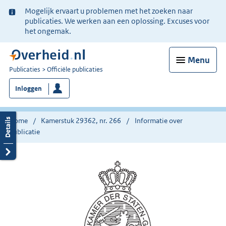
Ter
Mogelijk ervaart u problemen met het zoeken naar
informatie:
publicaties. We werken aan een oplossing. Excuses voor
het ongemak.
Menu
U
Publicaties
Officiële publicaties
bent
Inloggen
nu
hier:
Home
Kamerstuk 29362, nr. 266
Informatie over
publicatie