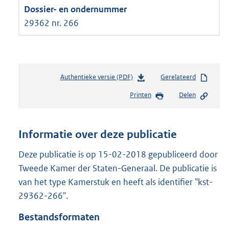
29362 nr. 266
Authentieke versie (PDF)
b
Gerelateerd
e
Printen
Delen
s
t
a
n
Informatie over deze publicatie
d
s
Deze publicatie is op 15-02-2018 gepubliceerd door
g
Tweede Kamer der Staten-Generaal. De publicatie is
r
van het type Kamerstuk en heeft als identifier "kst-
o
29362-266".
o
t
Bestandsformaten
t
e