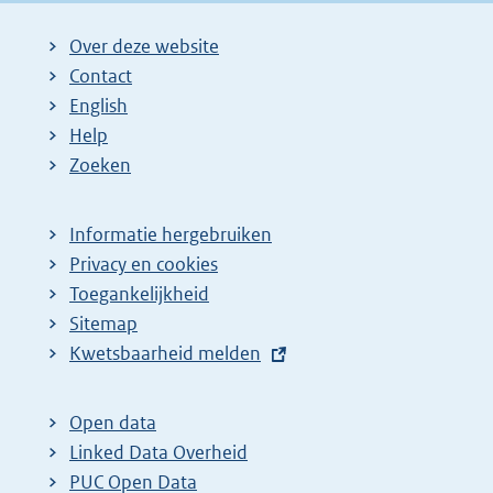
Over deze website
Contact
English
Help
Zoeken
Informatie hergebruiken
Privacy en cookies
Toegankelijkheid
Sitemap
E
Kwetsbaarheid melden
x
t
Open data
e
Linked Data Overheid
r
PUC Open Data