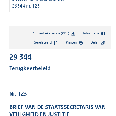
29344 nr. 123
Authentieke versie (PDF)
b
Informatie
e
Gerelateerd
Printen
Delen
s
t
29 344
a
n
d
Terugkeerbeleid
s
g
r
o
Nr. 123
o
t
t
BRIEF VAN DE STAATSSECRETARIS VAN
e
VEILIGHEID EN JUSTITIE
: