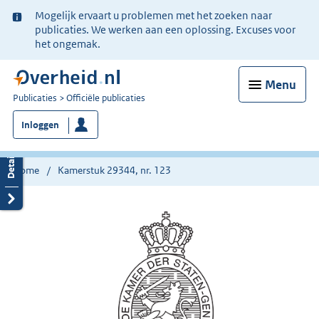
Ter
Mogelijk ervaart u problemen met het zoeken naar
informatie:
publicaties. We werken aan een oplossing. Excuses voor
het ongemak.
Menu
U
Publicaties
Officiële publicaties
bent
Inloggen
nu
hier:
Home
Kamerstuk 29344, nr. 123