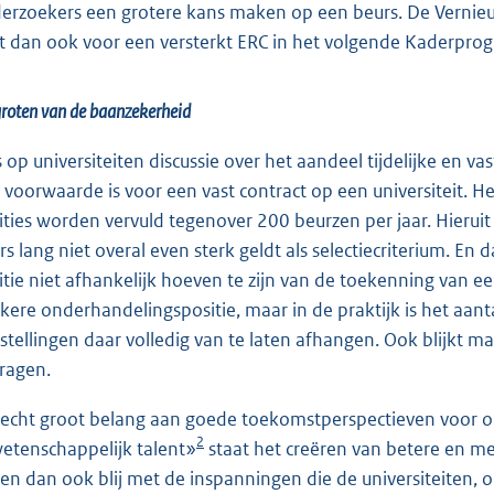
erzoekers een grotere kans maken op een beurs. De Vernieu
it dan ook voor een versterkt ERC in het volgende Kaderpr
roten van de baanzekerheid
is op universiteiten discussie over het aandeel tijdelijke en 
 voorwaarde is voor een vast contract op een universiteit. He
ities worden vervuld tegenover 200 beurzen per jaar. Hierui
rs lang niet overal even sterk geldt als selectiecriterium. En
itie niet afhankelijk hoeven te zijn van de toekenning van e
rkere onderhandelingspositie, maar in de praktijk is het aant
stellingen daar volledig van te laten afhangen. Ook blijkt 
vragen.
hecht groot belang aan goede toekomstperspectieven voor on
2
wetenschappelijk talent»
staat het creëren van betere en m
ben dan ook blij met de inspanningen die de universiteiten, 