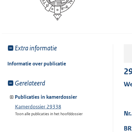
Toon
Extra informatie
meer
van:
Informatie over publicatie
2
Toon
Gerelateerd
We
meer
van:
Publicaties in kamerdossier
Kamerdossier 29338
Nr
Toon alle publicaties in het hoofddossier
BR