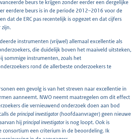
avanceerde beurs te krijgen zonder eerder een dergelijke
r eerdere beurs is in de periode 2012–2016 voor de
at de ERC pas recentelijk is opgezet en dat cijfers
zijn.
erde instrumenten (vrijwel) allemaal excellentie als
onderzoekers, die duidelijk boven het maaiveld uitsteken,
bij sommige instrumenten, zoals het
nderzoekers rond de allerbeste onderzoekers te
sonen een gevolg is van het streven naar excellentie in
 vormen aanneemt. NWO neemt maatregelen om dit effect
derzoekers die vernieuwend onderzoek doen aan bod
alls de
principal investigator
(hoofdaanvrager) geen nieuwe
arvan hij
principal investigator
is nog loopt. Ook is
 consortium een criterium in de beoordeling. Ik
 vernieuwing in de aanvragers.