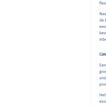
fle
Naa
de 
een
bev
inb
Conc
Een
gro
ond
pro
Het
exc