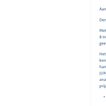
Aan
Den
Met
8 m
gee
Het
ken
han
(UM
ana
prij
•