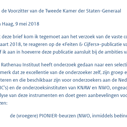
o
o
 de Voorzitter van de Tweede Kamer der Staten-Generaal
t
 Haag, 9 mei 2018
t
e
 deze brief kom ik tegemoet aan het verzoek van de vaste 
:
aart 2018, te reageren op de «Feiten & Cijfers»-publicatie v
5
f ik aan in hoeverre deze publicatie aansluit bij de ambities 
1
K
 Rathenau Instituut heeft onderzoek gedaan naar een select
b
merk dat ze excellentie van de onderzoeker zelf, zijn groep e
teren en die beschikbaar zijn voor onderzoekers aan de Nede
C’s) en de onderzoeksinstituten van KNAW en NWO, ongeacht 
lyse van deze instrumenten en doet geen aanbevelingen voo
zen:
de (vroegere) PIONIER-beurzen (NWO, inmiddels beëind