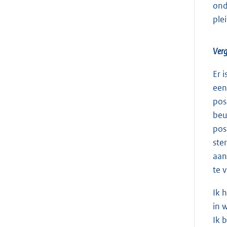
ond
ple
Verg
Er 
een
pos
beu
pos
ste
aan
te 
Ik 
in 
Ik 