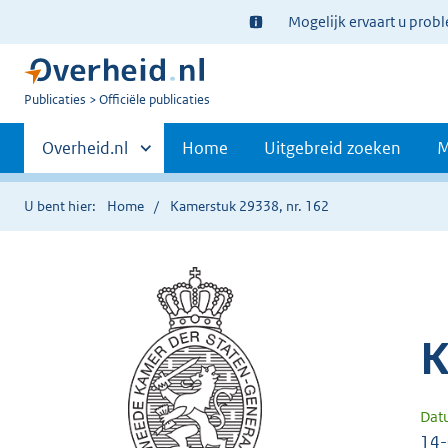
Ter
Mogelijk ervaart u prob
informatie:
U
Publicaties
Officiële publicaties
bent
Primaire
nu
Andere
Overheid.nl
Home
Uitgebreid zoeken
M
hier:
sites
navigatie
binnen
U bent hier:
Home
Kamerstuk 29338, nr. 162
K
Dat
14-