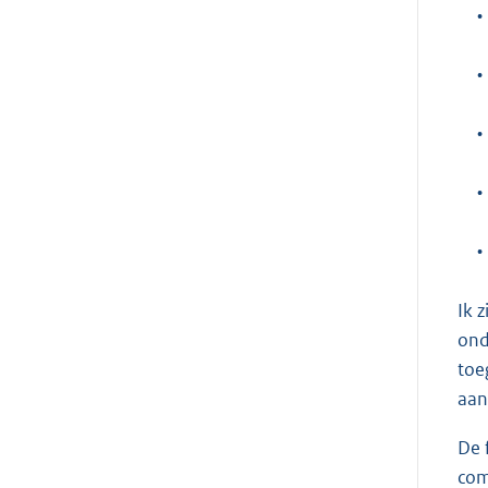
•
•
•
•
•
Ik 
ond
toe
aan
De 
com