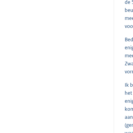
de 
beu
mee
voo
Bed
eni
mee
Zwa
vor
Ik 
het
eni
kom
aan
(ge
waa