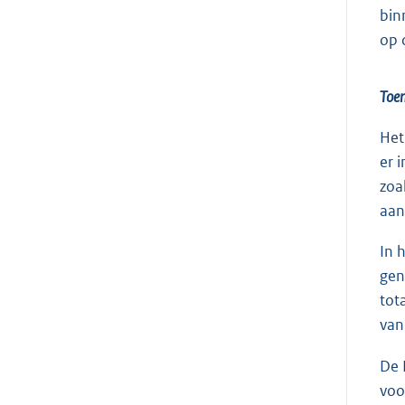
bin
op 
Toen
Het
er 
zoa
aan
In 
gen
tot
van
De 
voo