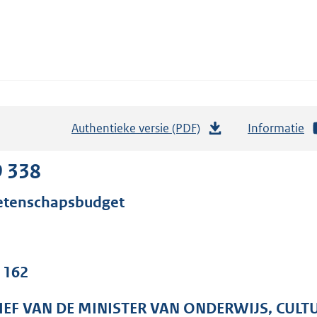
Authentieke versie (PDF)
b
Informatie
e
s
9 338
t
tenschapsbudget
a
n
d
s
. 162
g
r
IEF VAN DE MINISTER VAN ONDERWIJS, CUL