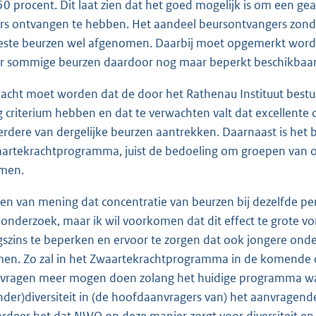
50 procent. Dit laat zien dat het goed mogelijk is om een ge
rs ontvangen te hebben. Het aandeel beursontvangers zonde
ste beurzen wel afgenomen. Daarbij moet opgemerkt worden d
r sommige beurzen daardoor nog maar beperkt beschikbaar 
acht moet worden dat de door het Rathenau Instituut bestude
g criterium hebben en dat te verwachten valt dat excellente 
rdere van dergelijke beurzen aantrekken. Daarnaast is het 
artekrachtprogramma, juist de bedoeling om groepen van o
men.
ben van mening dat concentratie van beurzen bij dezelfde per
 onderzoek, maar ik wil voorkomen dat dit effect te grote
gszins te beperken en ervoor te zorgen dat ook jongere on
en. Zo zal in het Zwaartekrachtprogramma in de komende c
vragen meer mogen doen zolang het huidige programma wa
nder)diversiteit in (de hoofdaanvragers van) het aanvragende
rdeer het dat NWO op deze manier zorgt voor diversiteit en