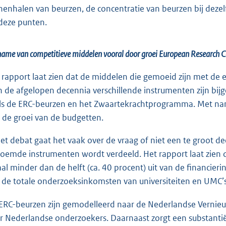
nenhalen van beurzen, de concentratie van beurzen bij deze
deze punten.
ame van competitieve middelen vooral door groei European Research C
 rapport laat zien dat de middelen die gemoeid zijn met de
in de afgelopen decennia verschillende instrumenten zijn bi
ls de ERC-beurzen en het Zwaartekrachtprogramma. Met na
 de groei van de budgetten.
het debat gaat het vaak over de vraag of niet een te groot d
oemde instrumenten wordt verdeeld. Het rapport laat zien da
aal minder dan de helft (ca. 40 procent) uit van de financie
 de totale onderzoeksinkomsten van universiteiten en UMC’s
ERC-beurzen zijn gemodelleerd naar de Nederlandse Vernieu
r Nederlandse onderzoekers. Daarnaast zorgt een substantië