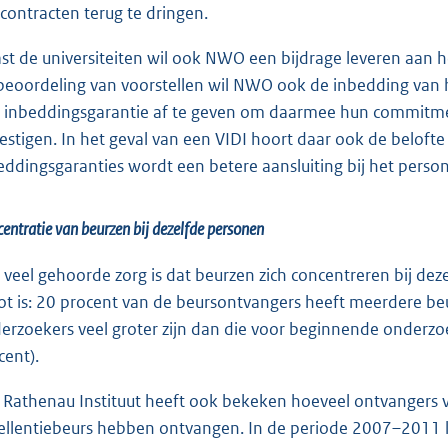
xcontracten terug te dringen.
st de universiteiten wil ook NWO een bijdrage leveren aan 
beoordeling van voorstellen wil NWO ook de inbedding van 
 inbeddingsgarantie af te geven om daarmee hun commitment
estigen. In het geval van een VIDI hoort daar ook de beloft
eddingsgaranties wordt een betere aansluiting bij het person
entratie van beurzen bij dezelfde personen
 veel gehoorde zorg is dat beurzen zich concentreren bij dezel
ot is: 20 procent van de beursontvangers heeft meerdere b
erzoekers veel groter zijn dan die voor beginnende onderzoeke
cent).
 Rathenau Instituut heeft ook bekeken hoeveel ontvangers 
ellentiebeurs hebben ontvangen. In de periode 2007–2011 la