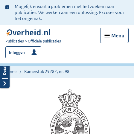
Ter
Mogelijk ervaart u problemen met het zoeken naar
informatie:
publicaties. We werken aan een oplossing. Excuses voor
het ongemak.
Menu
U
Publicaties
Officiële publicaties
bent
Inloggen
nu
hier:
Home
Kamerstuk 29282, nr. 98