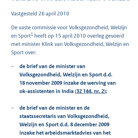
1
3
Vastgesteld
26 april 2010
0
K
De vaste commissie voor Volksgezondheid, Welzijn
b
1
en Sport
heeft op 15 april 2010 overleg gevoerd
met minister Klink van Volksgezondheid, Welzijn en
Sport over:
–
de brief van de minister van
Volksgezondheid, Welzijn en Sport d.d.
18 november 2009 inzake de werving van
ok-assistenten in India (
32 144, nr. 2
);
–
de brief van de minister en de
staatssecretaris van Volksgezondheid,
Welzijn en Sport d.d. 8 december 2009
inzake het arbeidsmarktadvies van het