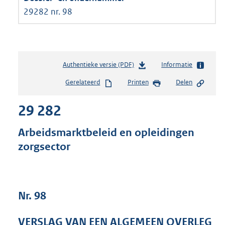
29282 nr. 98
Authentieke versie (PDF)
b
Informatie
e
Gerelateerd
Printen
Delen
s
t
29 282
a
n
d
Arbeidsmarktbeleid en opleidingen
s
zorgsector
g
r
o
o
t
Nr. 98
t
e
VERSLAG VAN EEN ALGEMEEN OVERLEG
: