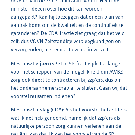
deze rol van de zzp'er duurzaam wordt. Heeft de
minister ideeën over hoe dit kan worden
aangepakt? Kan hij toezeggen dat er een plan van
aanpak komt om de kwaliteit en de continuïteit te
garanderen? De CDA-fractie ziet graag dat het veld
zelf, dus V&VN Zelfstandige verpleegkundigen en
verzorgenden, hier een actieve rol in vervult.
Mevrouw
Leijten
(SP): De SP-fractie pleit al langer
voor het scheppen van de mogelijkheid om AWBZ-
zorg ook direct te contracteren bij zzp'ers, dus om
het onderaannemerschap af te sluiten. Gaan wij dat
voorstel nu samen indienen?
Mevrouw
Uitslag
(CDA): Als het voorstel hetzelfde is
wat ik net heb genoemd, namelijk dat zzp'ers als
natuurlijke persoon zorg kunnen verlenen aan de
patiënt, kan dat. Ik ken het voorstel van de SP-