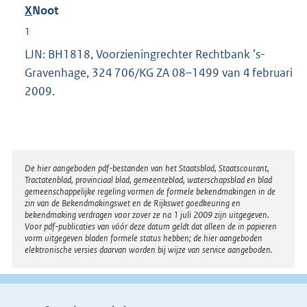
X
Noot
1
LJN: BH1818, Voorzieningrechter Rechtbank ’s-
Gravenhage, 324 706/KG ZA 08–1499 van 4 februari
2009.
Disclaimer
De hier aangeboden pdf-bestanden van het Staatsblad, Staatscourant,
Tractatenblad, provinciaal blad, gemeenteblad, waterschapsblad en blad
gemeenschappelijke regeling vormen de formele bekendmakingen in de
zin van de Bekendmakingswet en de Rijkswet goedkeuring en
bekendmaking verdragen voor zover ze na 1 juli 2009 zijn uitgegeven.
Voor pdf-publicaties van vóór deze datum geldt dat alleen de in papieren
vorm uitgegeven bladen formele status hebben; de hier aangeboden
elektronische versies daarvan worden bij wijze van service aangeboden.