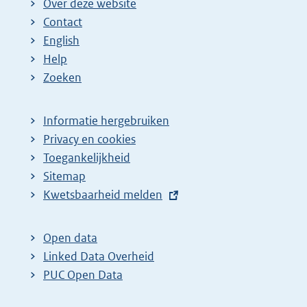
Over deze website
Contact
English
Help
Zoeken
Informatie hergebruiken
Privacy en cookies
Toegankelijkheid
Sitemap
E
Kwetsbaarheid melden
x
t
Open data
e
Linked Data Overheid
r
PUC Open Data
n
e