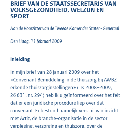
t
BRIEF VAN DE STAATSSECRETARIS VAN
t
VOLKSGEZONDHEID, WELZIJN EN
e
SPORT
:
2
Aan de Voorzitter van de Tweede Kamer der Staten-Generaal
3
K
Den Haag, 11 februari 2009
b
Inleiding
In mijn brief van 28 januari 2009 over het
«Convenant Bemiddeling in de thuiszorg bij AWBZ-
erkende thuiszorginstellingen» (TK 2008–2009,
26 631, nr. 294) heb ik u geïnformeerd over het feit
dat er een juridische procedure liep over dat
convenant. Er bestond namelijk verschil van inzicht
met Actiz, de branche-organisatie in de sector
verpleging, verzorging en thuiszorg, over de