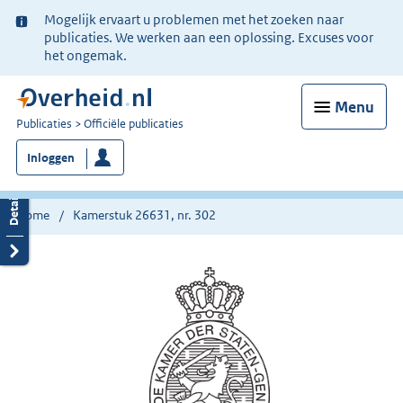
Ter
Mogelijk ervaart u problemen met het zoeken naar
informatie:
publicaties. We werken aan een oplossing. Excuses voor
het ongemak.
Menu
U
Publicaties
Officiële publicaties
bent
Inloggen
nu
hier:
Home
Kamerstuk 26631, nr. 302