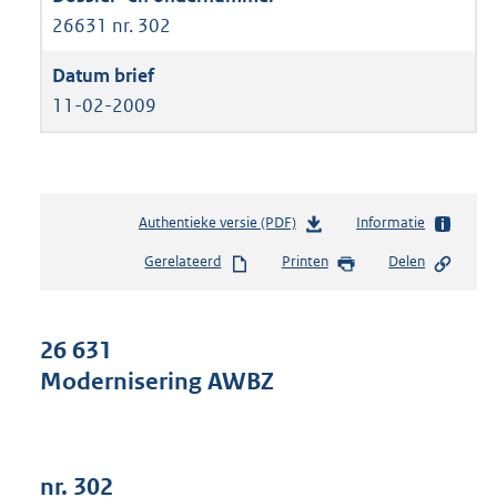
26631 nr. 302
11-02-2009
Authentieke versie (PDF)
b
Informatie
e
Gerelateerd
Printen
Delen
s
t
a
n
26 631
d
Modernisering AWBZ
s
g
r
o
o
nr. 302