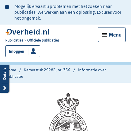
Ter
Mogelijk ervaart u problemen met het zoeken naar
informatie:
publicaties. We werken aan een oplossing. Excuses voor
het ongemak.
Menu
U
Publicaties
Officiële publicaties
bent
Inloggen
nu
hier:
Home
Kamerstuk 29282, nr. 356
Informatie over
publicatie