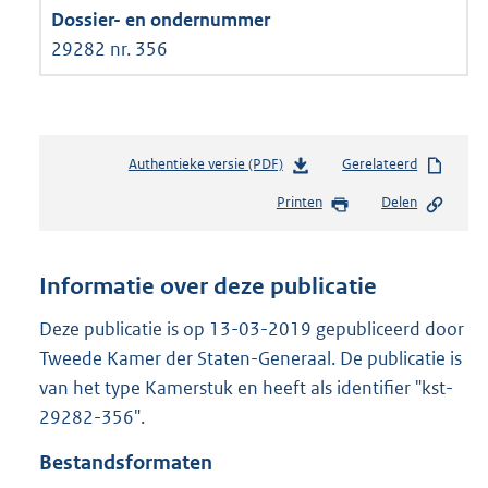
29282 nr. 356
Authentieke versie (PDF)
b
Gerelateerd
e
Printen
Delen
s
t
a
n
Informatie over deze publicatie
d
s
Deze publicatie is op 13-03-2019 gepubliceerd door
g
Tweede Kamer der Staten-Generaal. De publicatie is
r
van het type Kamerstuk en heeft als identifier "kst-
o
29282-356".
o
t
Bestandsformaten
t
e