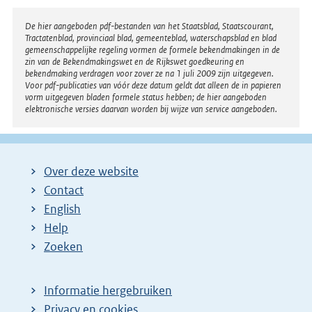
Disclaimer
De hier aangeboden pdf-bestanden van het Staatsblad, Staatscourant,
Tractatenblad, provinciaal blad, gemeenteblad, waterschapsblad en blad
gemeenschappelijke regeling vormen de formele bekendmakingen in de
zin van de Bekendmakingswet en de Rijkswet goedkeuring en
bekendmaking verdragen voor zover ze na 1 juli 2009 zijn uitgegeven.
Voor pdf-publicaties van vóór deze datum geldt dat alleen de in papieren
vorm uitgegeven bladen formele status hebben; de hier aangeboden
elektronische versies daarvan worden bij wijze van service aangeboden.
Over deze website
Contact
English
Help
Zoeken
Informatie hergebruiken
Privacy en cookies