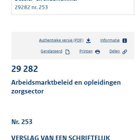
29282 nr. 253
Authentieke versie (PDF)
b
Informatie
e
Gerelateerd
Printen
Delen
s
t
29 282
a
n
d
Arbeidsmarktbeleid en opleidingen
s
zorgsector
g
r
o
o
t
Nr. 253
t
e
VERSLAG VAN EEN SCHRIFTELIJK
: