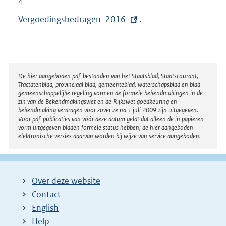
4
E
Vergoedingsbedragen_2016
.
x
t
e
r
Disclaimer
De hier aangeboden pdf-bestanden van het Staatsblad, Staatscourant,
Tractatenblad, provinciaal blad, gemeenteblad, waterschapsblad en blad
n
gemeenschappelijke regeling vormen de formele bekendmakingen in de
e
zin van de Bekendmakingswet en de Rijkswet goedkeuring en
bekendmaking verdragen voor zover ze na 1 juli 2009 zijn uitgegeven.
l
Voor pdf-publicaties van vóór deze datum geldt dat alleen de in papieren
i
vorm uitgegeven bladen formele status hebben; de hier aangeboden
elektronische versies daarvan worden bij wijze van service aangeboden.
n
k
:
Over deze website
Contact
English
Help