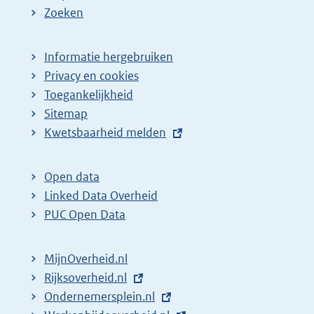
Zoeken
Informatie hergebruiken
Privacy en cookies
Toegankelijkheid
Sitemap
E
Kwetsbaarheid melden
x
t
Open data
e
Linked Data Overheid
r
PUC Open Data
n
e
MijnOverheid.nl
l
E
Rijksoverheid.nl
i
x
E
Ondernemersplein.nl
n