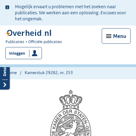
Ter
Mogelijk ervaart u problemen met het zoeken naar
informatie:
publicaties. We werken aan een oplossing. Excuses voor
het ongemak.
Menu
U
Publicaties
Officiële publicaties
bent
Inloggen
nu
hier:
Home
Kamerstuk 29282, nr. 253