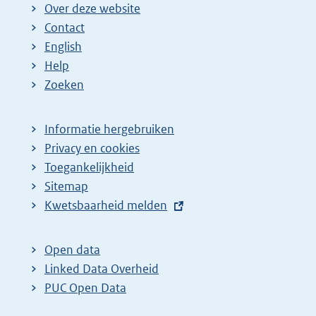
Over deze website
Contact
English
Help
Zoeken
Informatie hergebruiken
Privacy en cookies
Toegankelijkheid
Sitemap
E
Kwetsbaarheid melden
x
t
Open data
e
Linked Data Overheid
r
PUC Open Data
n