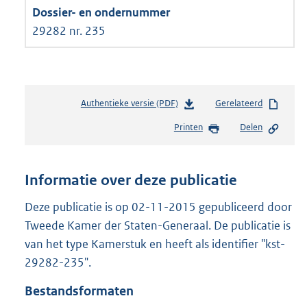
29282 nr. 235
Authentieke versie (PDF)
b
Gerelateerd
e
Printen
Delen
s
t
a
n
Informatie over deze publicatie
d
s
Deze publicatie is op 02-11-2015 gepubliceerd door
g
Tweede Kamer der Staten-Generaal. De publicatie is
r
van het type Kamerstuk en heeft als identifier "kst-
o
29282-235".
o
t
Bestandsformaten
t
e