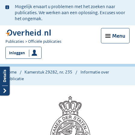
Ter
Mogelijk ervaart u problemen met het zoeken naar
informatie:
publicaties. We werken aan een oplossing. Excuses voor
het ongemak.
Menu
U
Publicaties
Officiële publicaties
bent
Inloggen
nu
hier:
Home
Kamerstuk 29282, nr. 235
Informatie over
publicatie