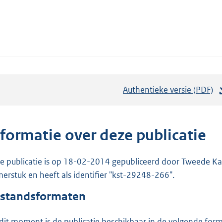
Authentieke versie (PDF)
b
e
s
t
nformatie over deze publicatie
a
n
e publicatie is op 18-02-2014 gepubliceerd door Tweede Kam
d
erstuk en heeft als identifier "kst-29248-266".
s
standsformaten
g
r
dit moment is de publicatie beschikbaar in de volgende for