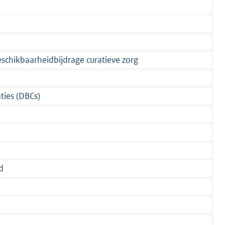
beschikbaarheidbijdrage curatieve zorg
ies (DBCs)
d