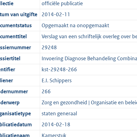
t
a
c
i
:
e
t
t
lectie
officiële publicatie
d
n
i
t
a
c
5
:
e
t
tum van uitgifte
2014-02-11
s
d
e
i
t
a
7
1
:
e
g
s
i
e
i
t
K
3
2
:
cumentstatus
Opgemaakt na onopgemaakt
r
g
n
i
e
i
b
K
7
9
cumenttitel
Verslag van een schriftelijk overleg over 
o
r
f
n
i
e
b
K
K
ssiernummer
29248
o
o
o
f
n
i
b
b
t
o
r
o
f
n
siertitel
Invoering Diagnose Behandeling Combinat
t
t
m
r
o
f
ntifier
kst-29248-266
e
t
a
m
r
o
diener
E.I. Schippers
:
e
a
a
m
r
2
:
t
a
a
m
dernummer
266
K
2
t
a
a
derwerp
Zorg en gezondheid | Organisatie en belei
b
K
t
a
ganisatietype
staten generaal
b
t
blicatiedatum
2014-02-18
blicatienaam
Kamerstuk