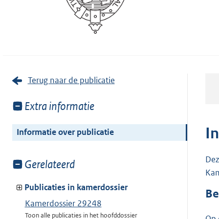
Terug naar de publicatie
Toon
Extra informatie
meer
van:
I
Informatie over publicatie
Dez
Toon
Gerelateerd
Kam
meer
van:
Publicaties in kamerdossier
Be
Kamerdossier 29248
Toon alle publicaties in het hoofddossier
Op 