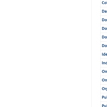
Col
Da
Do
Do
Do
Dos
Ide
In
On
On
Or
Pu
Pu