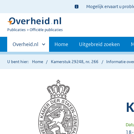
Ter
Mogelijk ervaart u prob
informatie:
U
Publicaties
Officiële publicaties
bent
Primaire
nu
Andere
Overheid.nl
Home
Uitgebreid zoeken
M
hier:
sites
navigatie
binnen
U bent hier:
Home
Kamerstuk 29248, nr. 266
Informatie over
K
Dat
18