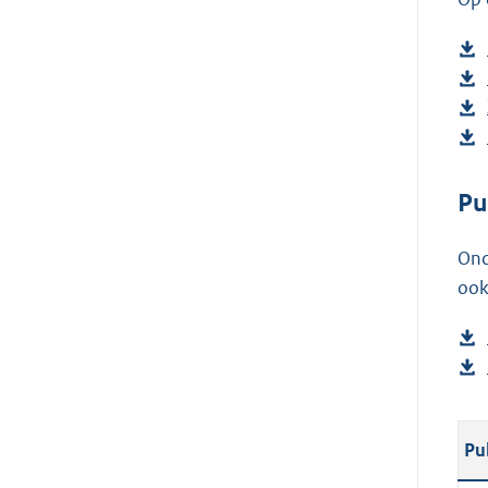
Pu
Ond
ook
Pu