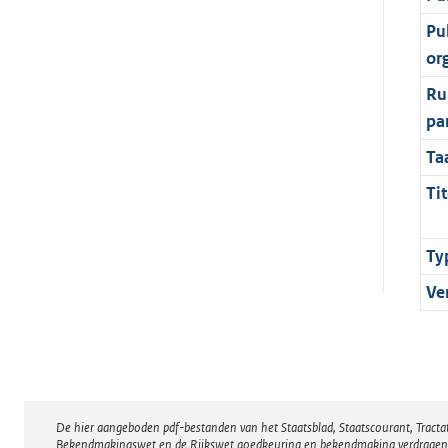
Pu
or
Ru
pa
Ta
Tit
Ty
Ve
De hier aangeboden pdf-bestanden van het Staatsblad, Staatscourant, Tract
Disclaimer
Bekendmakingswet en de Rijkswet goedkeuring en bekendmaking verdragen voor