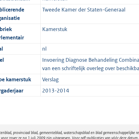
blicerende
Tweede Kamer der Staten-Generaal
ganisatie
briek
Kamerstuk
rlementair
al
nl
el
Invoering Diagnose Behandeling Combinatie
van een schriftelijk overleg over beschikb
pe kamerstuk
Verslag
rgaderjaar
2013-2014
atenblad, provinciaal blad, gemeenteblad, waterschapsblad en blad gemeenschappelijke 
 zover ze na 1 juli 2009 zijn uitgegeven. Voor pdf-publicaties van vóór deze datum g