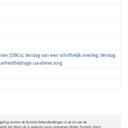
s (DBCs); Verslag van een schriftelijk overleg; Verslag
aarheidbijdrage curatieve zorg
regeling vormen de formele bekendmakingen in de zin van de
eldt dat alleen de in papieren vorm uitgegeven bladen formele status