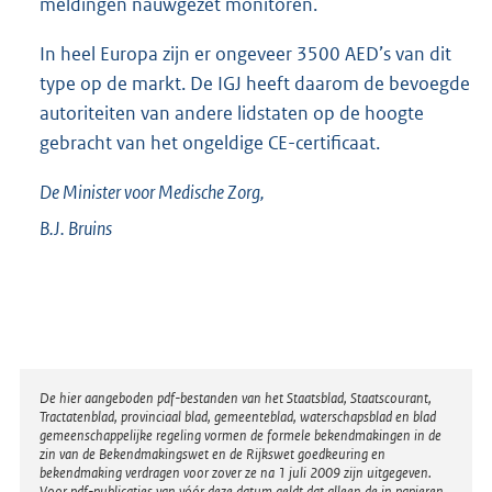
meldingen nauwgezet monitoren.
In heel Europa zijn er ongeveer 3500 AED’s van dit
type op de markt. De IGJ heeft daarom de bevoegde
autoriteiten van andere lidstaten op de hoogte
gebracht van het ongeldige CE-certificaat.
De Minister voor Medische Zorg,
B.J.
Bruins
Disclaimer
De hier aangeboden pdf-bestanden van het Staatsblad, Staatscourant,
Tractatenblad, provinciaal blad, gemeenteblad, waterschapsblad en blad
gemeenschappelijke regeling vormen de formele bekendmakingen in de
zin van de Bekendmakingswet en de Rijkswet goedkeuring en
bekendmaking verdragen voor zover ze na 1 juli 2009 zijn uitgegeven.
Voor pdf-publicaties van vóór deze datum geldt dat alleen de in papieren