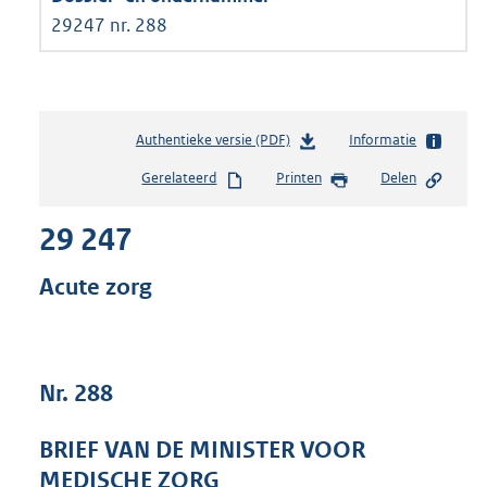
29247 nr. 288
Authentieke versie (PDF)
b
Informatie
e
Gerelateerd
Printen
Delen
s
t
29 247
a
n
d
Acute zorg
s
g
r
o
Nr. 288
o
t
t
BRIEF VAN DE MINISTER VOOR
e
MEDISCHE ZORG
: