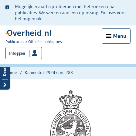
Ter
Mogelijk ervaart u problemen met het zoeken naar
informatie:
publicaties. We werken aan een oplossing. Excuses voor
het ongemak.
Menu
U
Publicaties
Officiële publicaties
bent
Inloggen
nu
hier:
Home
Kamerstuk 29247, nr. 288