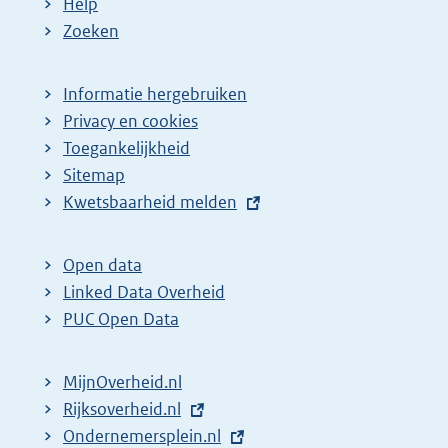
Help
Zoeken
Informatie hergebruiken
Privacy en cookies
Toegankelijkheid
Sitemap
E
Kwetsbaarheid melden
x
t
Open data
e
Linked Data Overheid
r
PUC Open Data
n
e
MijnOverheid.nl
l
E
Rijksoverheid.nl
i
x
E
Ondernemersplein.nl
n