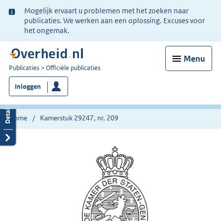
Ter
Mogelijk ervaart u problemen met het zoeken naar
informatie:
publicaties. We werken aan een oplossing. Excuses voor
het ongemak.
Menu
U
Publicaties
Officiële publicaties
bent
Inloggen
nu
hier:
Home
Kamerstuk 29247, nr. 209