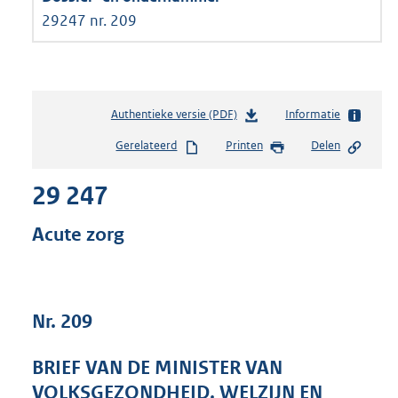
29247 nr. 209
Authentieke versie (PDF)
b
Informatie
e
Gerelateerd
Printen
Delen
s
t
29 247
a
n
d
Acute zorg
s
g
r
o
Nr. 209
o
t
t
BRIEF VAN DE MINISTER VAN
e
VOLKSGEZONDHEID, WELZIJN EN
: