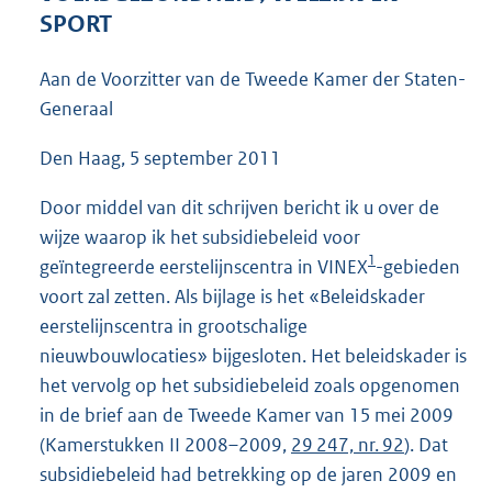
5
SPORT
6
K
Aan de Voorzitter van de Tweede Kamer der Staten-
b
Generaal
Den Haag, 5 september 2011
Door middel van dit schrijven bericht ik u over de
wijze waarop ik het subsidiebeleid voor
1
geïntegreerde eerstelijnscentra in VINEX
-gebieden
voort zal zetten. Als bijlage is het «Beleidskader
eerstelijnscentra in grootschalige
nieuwbouwlocaties» bijgesloten. Het beleidskader is
het vervolg op het subsidiebeleid zoals opgenomen
in de brief aan de Tweede Kamer van 15 mei 2009
(Kamerstukken II 2008–2009,
29 247, nr. 92
). Dat
subsidiebeleid had betrekking op de jaren 2009 en