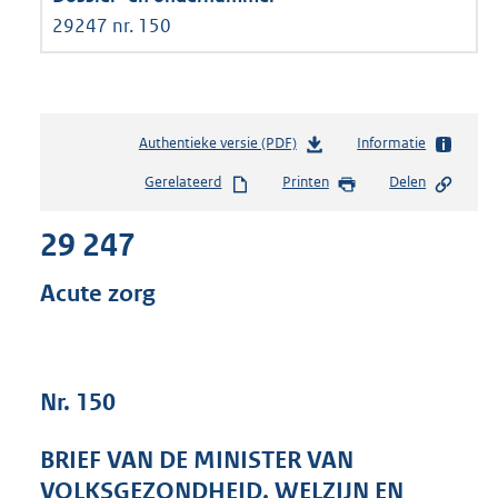
29247 nr. 150
Authentieke versie (PDF)
b
Informatie
e
Gerelateerd
Printen
Delen
s
t
29 247
a
n
d
Acute zorg
s
g
r
o
Nr. 150
o
t
t
BRIEF VAN DE MINISTER VAN
e
VOLKSGEZONDHEID, WELZIJN EN
: