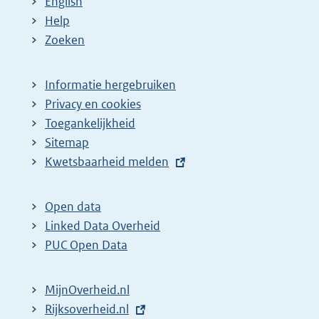
English
Help
Zoeken
Informatie hergebruiken
Privacy en cookies
Toegankelijkheid
Sitemap
E
Kwetsbaarheid melden
x
t
Open data
e
Linked Data Overheid
r
PUC Open Data
n
e
MijnOverheid.nl
l
E
Rijksoverheid.nl
i