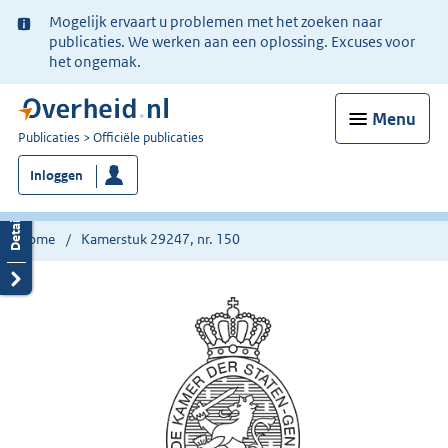
Ter
Mogelijk ervaart u problemen met het zoeken naar
informatie:
publicaties. We werken aan een oplossing. Excuses voor
het ongemak.
Menu
U
Publicaties
Officiële publicaties
bent
Inloggen
nu
hier:
Home
Kamerstuk 29247, nr. 150