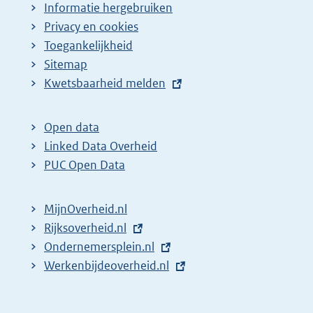
Informatie hergebruiken
Privacy en cookies
Toegankelijkheid
Sitemap
E
Kwetsbaarheid melden
x
t
Open data
e
Linked Data Overheid
r
PUC Open Data
n
e
MijnOverheid.nl
l
E
Rijksoverheid.nl
i
x
E
Ondernemersplein.nl
n
t
x
E
Werkenbijdeoverheid.nl
k
e
t
x
:
r
e
t