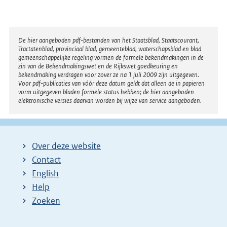
Disclaimer
De hier aangeboden pdf-bestanden van het Staatsblad, Staatscourant,
Tractatenblad, provinciaal blad, gemeenteblad, waterschapsblad en blad
gemeenschappelijke regeling vormen de formele bekendmakingen in de
zin van de Bekendmakingswet en de Rijkswet goedkeuring en
bekendmaking verdragen voor zover ze na 1 juli 2009 zijn uitgegeven.
Voor pdf-publicaties van vóór deze datum geldt dat alleen de in papieren
vorm uitgegeven bladen formele status hebben; de hier aangeboden
elektronische versies daarvan worden bij wijze van service aangeboden.
Over deze website
Contact
English
Help
Zoeken