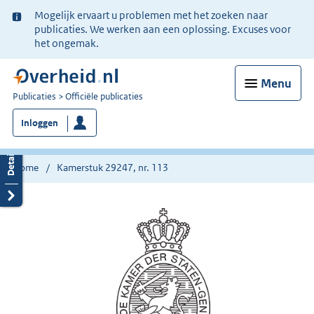
Ter
Mogelijk ervaart u problemen met het zoeken naar
informatie:
publicaties. We werken aan een oplossing. Excuses voor
het ongemak.
Menu
U
Publicaties
Officiële publicaties
bent
Inloggen
nu
hier:
Home
Kamerstuk 29247, nr. 113