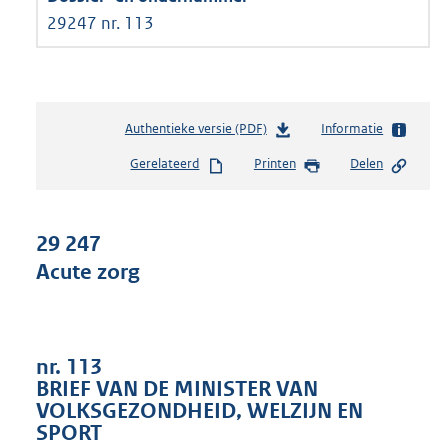
29247 nr. 113
Authentieke versie (PDF)
b
Informatie
e
Gerelateerd
Printen
Delen
s
t
a
n
29 247
d
Acute zorg
s
g
r
o
o
nr. 113
t
BRIEF VAN DE MINISTER VAN
t
VOLKSGEZONDHEID, WELZIJN EN
e
SPORT
: