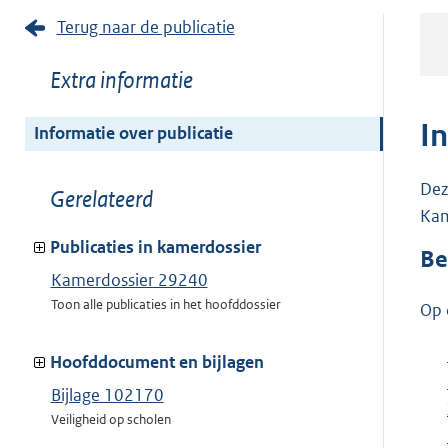
Terug naar de publicatie
Toon
Extra informatie
meer
van:
I
Informatie over publicatie
Dez
Toon
Gerelateerd
Kam
meer
van:
Publicaties in kamerdossier
Be
Kamerdossier 29240
Toon alle publicaties in het hoofddossier
Op 
Hoofddocument en bijlagen
Bijlage 102170
Veiligheid op scholen