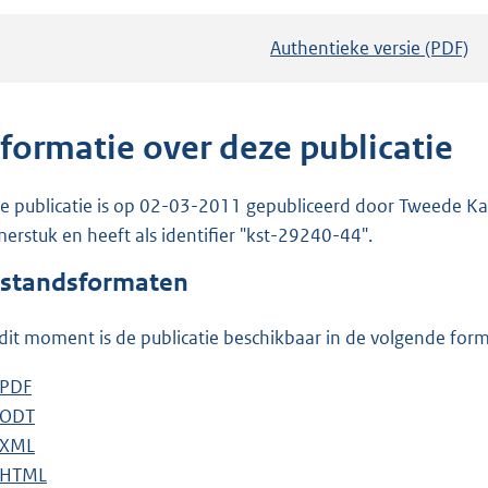
Authentieke versie (PDF)
b
e
s
t
nformatie over deze publicatie
a
n
e publicatie is op 02-03-2011 gepubliceerd door Tweede Kam
d
erstuk en heeft als identifier "kst-29240-44".
s
standsformaten
g
r
dit moment is de publicatie beschikbaar in de volgende for
o
o
D
PDF
b
t
o
D
ODT
e
b
t
w
o
D
XML
s
e
b
e
n
w
o
D
HTML
t
s
e
b