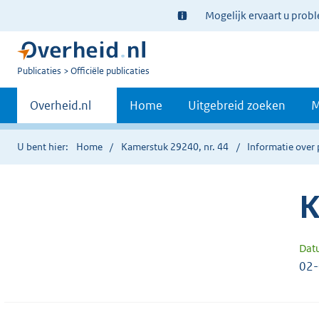
Ter
Mogelijk ervaart u prob
informatie:
U
Publicaties
Officiële publicaties
bent
Primaire
nu
Andere
Overheid.nl
Home
Uitgebreid zoeken
M
hier:
sites
navigatie
binnen
U bent hier:
Home
Kamerstuk 29240, nr. 44
Informatie over 
K
Dat
02