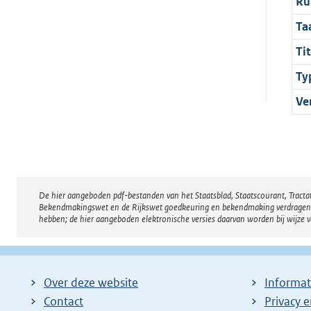
Ru
Ta
Tit
Ty
Ve
De hier aangeboden pdf-bestanden van het Staatsblad, Staatscourant, Tract
Disclaimer
Bekendmakingswet en de Rijkswet goedkeuring en bekendmaking verdragen voor
hebben; de hier aangeboden elektronische versies daarvan worden bij wijze 
Over deze website
Informat
Contact
Privacy 