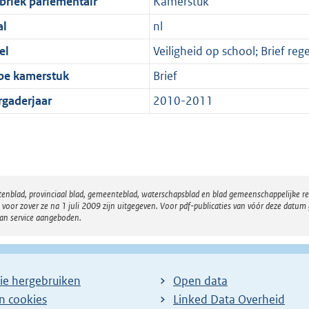
briek parlementair
Kamerstuk
al
nl
el
Veiligheid op school; Brief reg
pe kamerstuk
Brief
rgaderjaar
2010-2011
atenblad, provinciaal blad, gemeenteblad, waterschapsblad en blad gemeenschappelijke 
 zover ze na 1 juli 2009 zijn uitgegeven. Voor pdf-publicaties van vóór deze datum g
van service aangeboden.
ie hergebruiken
Open data
en cookies
Linked Data Overheid