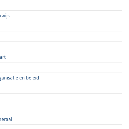
rwijs
art
anisatie en beleid
eraal