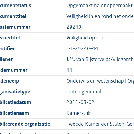
cumentstatus
Opgemaakt na onopgemaakt
o
o
o
f
n
i
b
K
t
o
r
o
f
n
b
cumenttitel
Veiligheid in en rond het onde
t
t
m
r
o
f
ssiernummer
29240
e
t
a
m
r
o
siertitel
Veiligheid op school
:
e
a
a
m
r
2
:
t
a
a
m
ntifier
kst-29240-44
K
2
t
a
a
diener
J.M. van Bijsterveldt-Vliegenth
b
K
t
a
dernummer
44
b
t
derwerp
Onderwijs en wetenschap | Org
ganisatietype
staten generaal
blicatiedatum
2011-03-02
blicatienaam
Kamerstuk
blicerende organisatie
Tweede Kamer der Staten-Gen