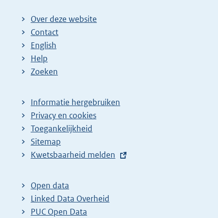
Over deze website
Contact
English
Help
Zoeken
Informatie hergebruiken
Privacy en cookies
Toegankelijkheid
Sitemap
E
Kwetsbaarheid melden
x
t
Open data
e
Linked Data Overheid
r
PUC Open Data