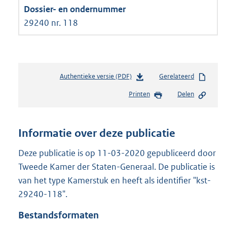
29240 nr. 118
Authentieke versie (PDF)
b
Gerelateerd
e
Printen
Delen
s
t
a
n
Informatie over deze publicatie
d
s
Deze publicatie is op 11-03-2020 gepubliceerd door
g
Tweede Kamer der Staten-Generaal. De publicatie is
r
van het type Kamerstuk en heeft als identifier "kst-
o
29240-118".
o
t
Bestandsformaten
t
e