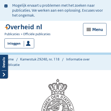
Ter
Mogelijk ervaart u problemen met het zoeken naar
informatie:
publicaties. We werken aan een oplossing. Excuses voor
het ongemak.
Menu
U
Publicaties
Officiële publicaties
bent
Inloggen
nu
hier:
Home
Kamerstuk 29240, nr. 118
Informatie over
publicatie