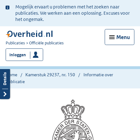
Ter
Mogelijk ervaart u problemen met het zoeken naar
informatie:
publicaties. We werken aan een oplossing. Excuses voor
het ongemak.
Menu
U
Publicaties
Officiële publicaties
bent
Inloggen
nu
hier:
Home
Kamerstuk 29237, nr. 150
Informatie over
publicatie