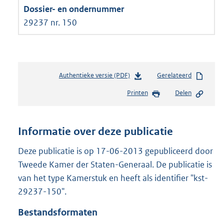
29237 nr. 150
Authentieke versie (PDF)
b
Gerelateerd
e
Printen
Delen
s
t
a
n
Informatie over deze publicatie
d
s
Deze publicatie is op 17-06-2013 gepubliceerd door
g
Tweede Kamer der Staten-Generaal. De publicatie is
r
van het type Kamerstuk en heeft als identifier "kst-
o
29237-150".
o
t
Bestandsformaten
t
e