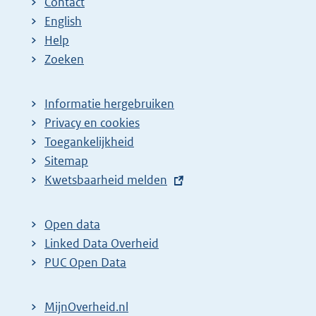
Contact
English
Help
Zoeken
Informatie hergebruiken
Privacy en cookies
Toegankelijkheid
Sitemap
E
Kwetsbaarheid melden
x
t
Open data
e
Linked Data Overheid
r
PUC Open Data
n
e
MijnOverheid.nl
l