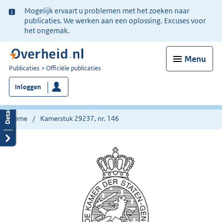
Ter
Mogelijk ervaart u problemen met het zoeken naar
informatie:
publicaties. We werken aan een oplossing. Excuses voor
het ongemak.
Menu
U
Publicaties
Officiële publicaties
bent
Inloggen
nu
hier:
Home
Kamerstuk 29237, nr. 146