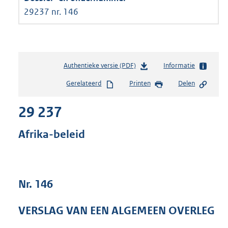
29237 nr. 146
Authentieke versie (PDF)
b
Informatie
e
Gerelateerd
Printen
Delen
s
t
29 237
a
n
d
Afrika-beleid
s
g
r
o
Nr. 146
o
t
t
VERSLAG VAN EEN ALGEMEEN OVERLEG
e
: