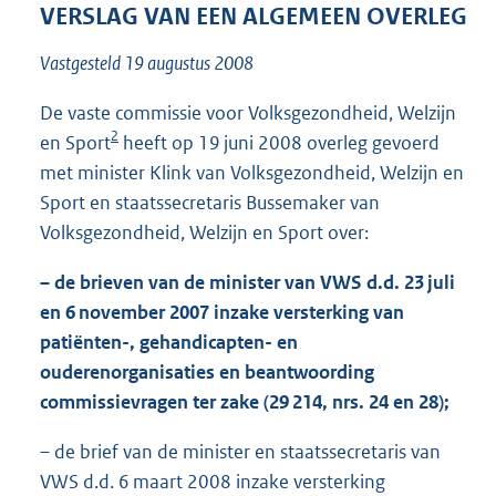
t
VERSLAG VAN EEN ALGEMEEN OVERLEG
t
e
Vastgesteld 19 augustus 2008
:
5
De vaste commissie voor Volksgezondheid, Welzijn
6
2
en Sport
heeft op 19 juni 2008 overleg gevoerd
K
b
met minister Klink van Volksgezondheid, Welzijn en
Sport en staatssecretaris Bussemaker van
Volksgezondheid, Welzijn en Sport over:
– de brieven van de minister van VWS d.d. 23 juli
en 6 november 2007 inzake versterking van
patiënten-, gehandicapten- en
ouderenorganisaties en beantwoording
commissievragen ter zake (29 214, nrs. 24 en 28);
– de brief van de minister en staatssecretaris van
VWS d.d. 6 maart 2008 inzake versterking