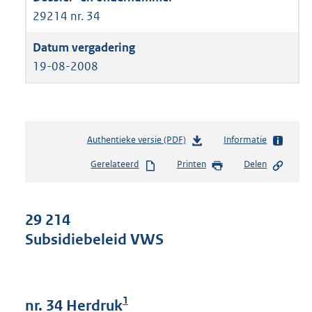
29214 nr. 34
19-08-2008
Authentieke versie (PDF)
b
Informatie
e
Gerelateerd
Printen
Delen
s
t
a
n
29 214
d
Subsidiebeleid VWS
s
g
r
o
1
o
nr. 34 Herdruk