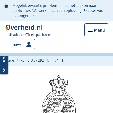
Ter
Mogelijk ervaart u problemen met het zoeken naar
informatie:
publicaties. We werken aan een oplossing. Excuses voor
het ongemak.
Menu
U
Publicaties
Officiële publicaties
bent
Inloggen
nu
hier:
Home
Kamerstuk 29214, nr. 34 h1