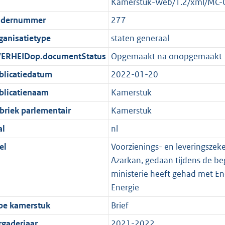
Kamerstuk-Web/1.2/xml/MC-
dernummer
277
ganisatietype
staten generaal
ERHEIDop.documentStatus
Opgemaakt na onopgemaakt
blicatiedatum
2022-01-20
blicatienaam
Kamerstuk
briek parlementair
Kamerstuk
al
nl
el
Voorzienings- en leveringszeke
Azarkan, gedaan tijdens de be
ministerie heeft gehad met En
Energie
pe kamerstuk
Brief
rgaderjaar
2021-2022