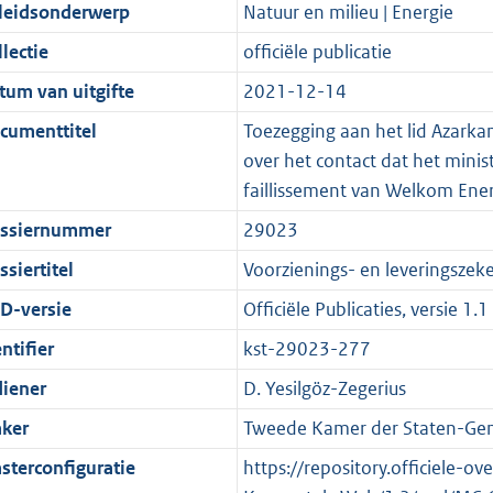
t
a
c
i
:
e
t
t
leidsonderwerp
Natuur en milieu | Energie
d
n
i
t
a
c
4
:
e
t
lectie
officiële publicatie
s
d
e
i
t
a
1
9
:
e
g
s
i
e
i
t
K
K
8
:
tum van uitgifte
2021-12-14
r
g
n
i
e
i
b
b
K
1
cumenttitel
Toezegging aan het lid Azarka
o
r
f
n
i
e
b
2
over het contact dat het minis
o
o
o
f
n
i
K
faillissement van Welkom Ener
t
o
r
o
f
n
b
ssiernummer
29023
t
t
m
r
o
f
e
t
a
m
r
o
siertitel
Voorzienings- en leveringszek
:
e
a
a
m
r
D-versie
Officiële Publicaties, versie 1.1
2
:
t
a
a
m
ntifier
kst-29023-277
K
2
t
a
a
b
K
t
a
diener
D. Yesilgöz-Zegerius
b
t
ker
Tweede Kamer der Staten-Gen
sterconfiguratie
https://repository.officiele-o