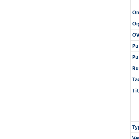
On
Or
OV
Pu
Pu
Ru
Ta
Tit
Ty
Ve