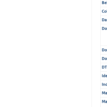
Be
Col
Da
Do
Do
Dos
DT
Ide
In
Ma
Ma