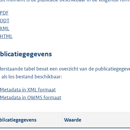
o
o
D
PDF
b
t
o
D
ODT
e
b
t
w
o
D
XML
s
e
b
e
n
w
o
D
HTML
t
s
e
b
:
l
n
w
o
a
t
s
e
4
o
l
n
w
n
a
t
s
blicatiegegevens
1
a
o
l
n
d
n
a
t
K
d
a
o
l
s
d
n
a
erstaande tabel bevat een overzicht van de publicatiegegeven
b
p
d
a
o
g
s
d
n
 als los bestand beschikbaar:
u
p
d
a
r
g
s
d
Metadata in XML formaat
b
b
u
p
d
o
r
g
s
Metadata in OWMS formaat
e
b
l
b
u
p
o
o
r
g
s
e
i
l
b
u
t
o
o
r
t
s
c
i
l
b
t
t
o
o
blicatiegegevens
Waarde
a
t
a
c
i
l
e
t
t
o
n
a