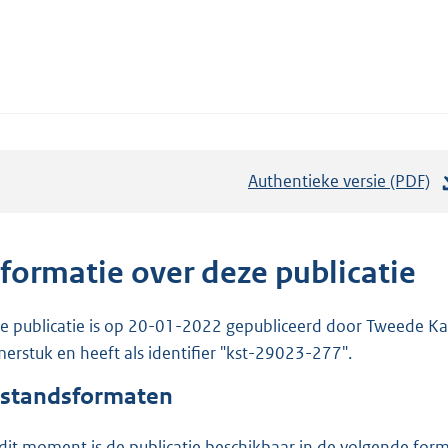
Authentieke versie (PDF)
b
e
s
t
nformatie over deze publicatie
a
n
e publicatie is op 20-01-2022 gepubliceerd door Tweede Kam
d
erstuk en heeft als identifier "kst-29023-277".
s
standsformaten
g
r
dit moment is de publicatie beschikbaar in de volgende for