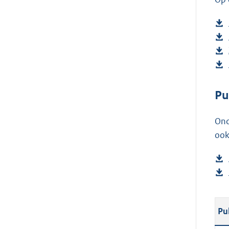
Pu
Ond
ook
Pu