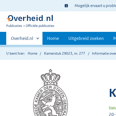
Ter
Mogelijk ervaart u prob
informatie:
U
Publicaties
Officiële publicaties
bent
Primaire
nu
Andere
Overheid.nl
Home
Uitgebreid zoeken
M
hier:
sites
navigatie
binnen
U bent hier:
Home
Kamerstuk 29023, nr. 277
Informatie over
K
Dat
20-