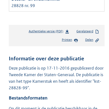
28828 nr. 99
Authentieke versie (PDF)
b
Gerelateerd
e
Printen
Delen
s
t
a
n
Informatie over deze publicatie
d
s
Deze publicatie is op 17-11-2016 gepubliceerd door
g
Tweede Kamer der Staten-Generaal. De publicatie is
r
van het type Kamerstuk en heeft als identifier "kst-
o
28828-99".
o
t
Bestandsformaten
t
e
Op dit moment is de publicatie beschikbaar in de
: