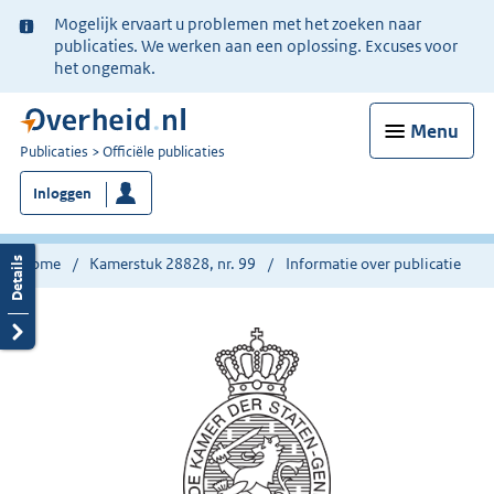
Ter
Mogelijk ervaart u problemen met het zoeken naar
informatie:
publicaties. We werken aan een oplossing. Excuses voor
het ongemak.
Menu
U
Publicaties
Officiële publicaties
bent
Inloggen
nu
hier:
Home
Kamerstuk 28828, nr. 99
Informatie over publicatie