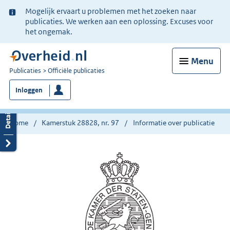
Ter
Mogelijk ervaart u problemen met het zoeken naar
informatie:
publicaties. We werken aan een oplossing. Excuses voor
het ongemak.
Menu
U
Publicaties
Officiële publicaties
bent
Inloggen
nu
hier:
Home
Kamerstuk 28828, nr. 97
Informatie over publicatie