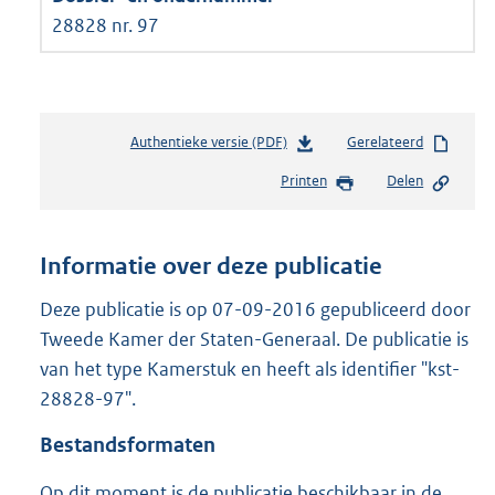
28828 nr. 97
Authentieke versie (PDF)
b
Gerelateerd
e
Printen
Delen
s
t
a
n
Informatie over deze publicatie
d
s
Deze publicatie is op 07-09-2016 gepubliceerd door
g
Tweede Kamer der Staten-Generaal. De publicatie is
r
van het type Kamerstuk en heeft als identifier "kst-
o
28828-97".
o
t
Bestandsformaten
t
e
Op dit moment is de publicatie beschikbaar in de
: