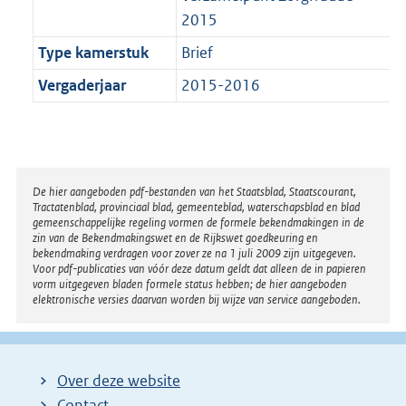
2015
Type kamerstuk
Brief
Vergaderjaar
2015-2016
Disclaimer
De hier aangeboden pdf-bestanden van het Staatsblad, Staatscourant,
Tractatenblad, provinciaal blad, gemeenteblad, waterschapsblad en blad
gemeenschappelijke regeling vormen de formele bekendmakingen in de
zin van de Bekendmakingswet en de Rijkswet goedkeuring en
bekendmaking verdragen voor zover ze na 1 juli 2009 zijn uitgegeven.
Voor pdf-publicaties van vóór deze datum geldt dat alleen de in papieren
vorm uitgegeven bladen formele status hebben; de hier aangeboden
elektronische versies daarvan worden bij wijze van service aangeboden.
Over deze website
Contact