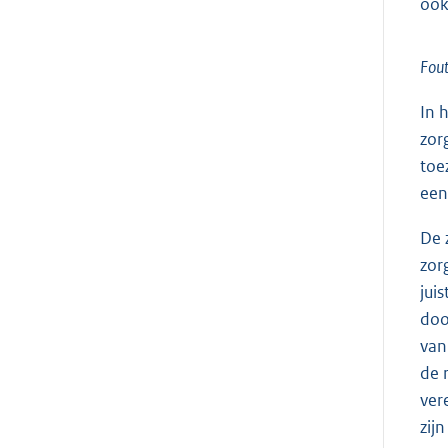
ook
Fout
In 
zor
toe
een
De 
zor
jui
doo
van
de 
ver
zij