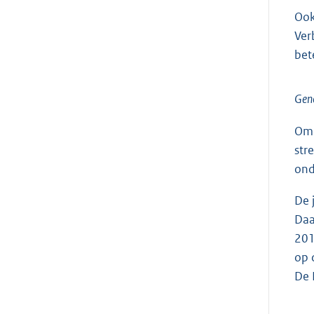
Ook
Ver
bet
Gen
Omd
str
ond
De 
Daa
201
op 
De 