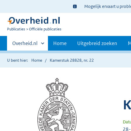
Ter
Mogelijk ervaart u prob
informatie:
U
Publicaties
Officiële publicaties
bent
Primaire
nu
Andere
Overheid.nl
Home
Uitgebreid zoeken
M
hier:
sites
navigatie
binnen
U bent hier:
Home
Kamerstuk 28828, nr. 22
K
Dat
28