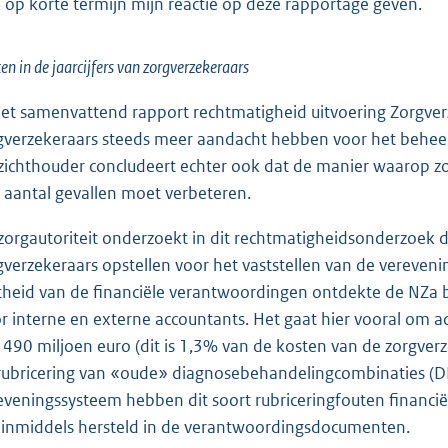
 op korte termijn mijn reactie op deze rapportage geven.
en in de jaarcijfers van zorgverzekeraars
het samenvattend rapport rechtmatigheid uitvoering Zorgve
gverzekeraars steeds meer aandacht hebben voor het beheer
zichthouder concludeert echter ook dat de manier waarop zo
 aantal gevallen moet verbeteren.
zorgautoriteit onderzoekt in dit rechtmatigheidsonderzoek d
gverzekeraars opstellen voor het vaststellen van de vereveni
stheid van de financiële verantwoordingen ontdekte de NZa bi
r interne en externe accountants. Het gaat hier vooral om a
 490 miljoen euro (dit is 1,3% van de kosten van de zorgverz
rubricering van «oude» diagnosebehandelingcombinaties (DB
eveningssysteem hebben dit soort rubriceringfouten financi
n inmiddels hersteld in de verantwoordingsdocumenten.