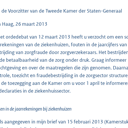
o
o
 de Voorzitter van de Tweede Kamer der Staten-Generaal
t
 Haag, 26 maart 2013
t
e
het ordedebat van 12 maart 2013 heeft u verzocht om een schr
:
rrekeningen van de ziekenhuizen, fouten in de jaarcijfers va
5
trijding van zorgfraude door zorgverzekeraars. Het bestrijden
6
 de betaalbaarheid van de zorg onder druk. Graag informeer i
K
ichtgeving en over de maatregelen die zijn genomen. Daarna 
b
trole, toezicht en fraudebestrijding in de zorgsector structu
 de toezegging aan de Kamer om u voor 1 april te informeren
declaraties in de ziekenhuissector.
en in de jaarrekeningen bij ziekenhuizen
ls aangegeven in mijn brief van 15 februari 2013 (Kamerstu