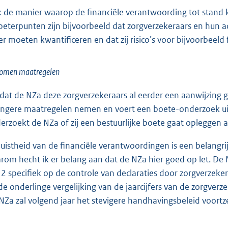
 de manier waarop de financiële verantwoording tot stand k
beterpunten zijn bijvoorbeeld dat zorgverzekeraars en hun 
er moeten kwantificeren en dat zij risico’s voor bijvoorbeel
omen maatregelen
at de NZa deze zorgverzekeraars al eerder een aanwijzing gaf
engere maatregelen nemen en voert een boete-onderzoek uit 
erzoekt de NZa of zij een bestuurlijke boete gaat opleggen 
juistheid van de financiële verantwoordingen is een belangri
rom hecht ik er belang aan dat de NZa hier goed op let. De
2 specifiek op de controle van declaraties door zorgverzeker
de onderlinge vergelijking van de jaarcijfers van de zorgver
NZa zal volgend jaar het stevigere handhavingsbeleid voortz