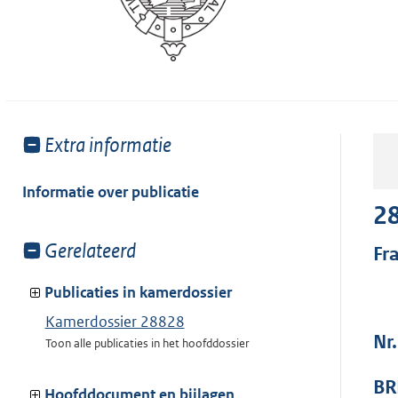
Toon
Extra informatie
meer
van:
Informatie over publicatie
2
Toon
Gerelateerd
Fr
meer
van:
Publicaties in kamerdossier
Kamerdossier 28828
Nr.
Toon alle publicaties in het hoofddossier
BR
Hoofddocument en bijlagen