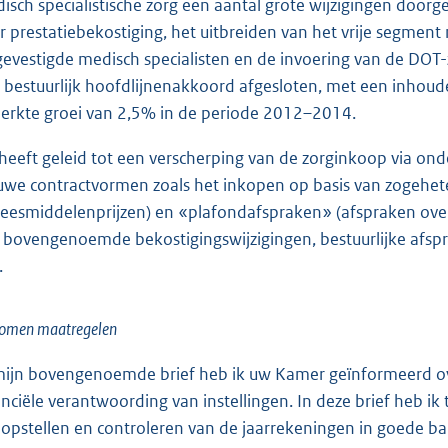
isch specialistische zorg een aantal grote wijzigingen door
r prestatiebekostiging, het uitbreiden van het vrije segmen
jgevestigde medisch specialisten en de invoering van de DOT
 bestuurlijk hoofdlijnenakkoord afgesloten, met een inhoud
erkte groei van 2,5% in de periode 2012–2014.
 heeft geleid tot een verscherping van de zorginkoop via ond
uwe contractvormen zoals het inkopen op basis van zogehe
eesmiddelenprijzen) en «plafondafspraken» (afspraken over
 bovengenoemde bekostigingswijzigingen, bestuurlijke afs
.
omen maatregelen
mijn bovengenoemde brief heb ik uw Kamer geïnformeerd ove
anciële verantwoording van instellingen. In deze brief heb
 opstellen en controleren van de jaarrekeningen in goede ba