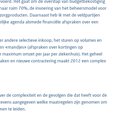
gevoerd. Het gaat om de overstap van budgetbekostiging
t naar ruim 70%, de invoering van het beheersmodel voor
-zorgproducten. Daarnaast heb ik met de veldpartijen
elijke agenda alsmede financiële afspraken over een
er andere selectieve inkoop, het sturen op volumes en
ten «mandjes» (afspraken over kortingen op
 maximum omzet per jaar per ziekenhuis). Het geheel
praken en nieuwe contractering maakt 2012 een complex
r de complexiteit en de gevolgen die dat heeft voor de
 ik tevens aangegeven welke maatregelen zijn genomen om
nen te leiden.