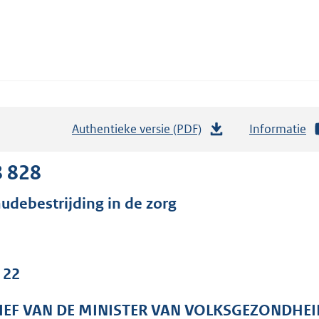
Authentieke versie (PDF)
b
Informatie
e
s
8 828
t
audebestrijding in de zorg
a
n
d
s
 22
g
r
IEF VAN DE MINISTER VAN VOLKSGEZONDHEI