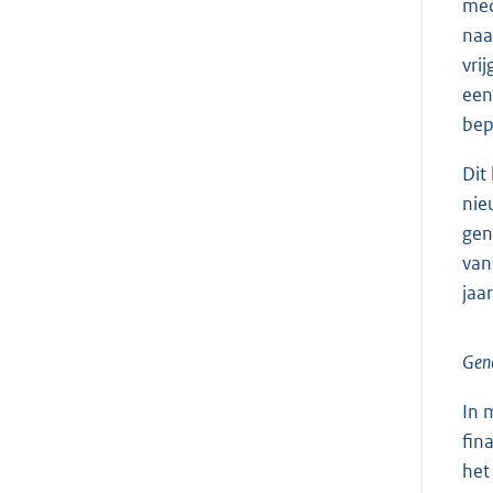
med
naa
vri
een
bep
Dit
nie
gen
van
jaar
Gen
In 
fin
het