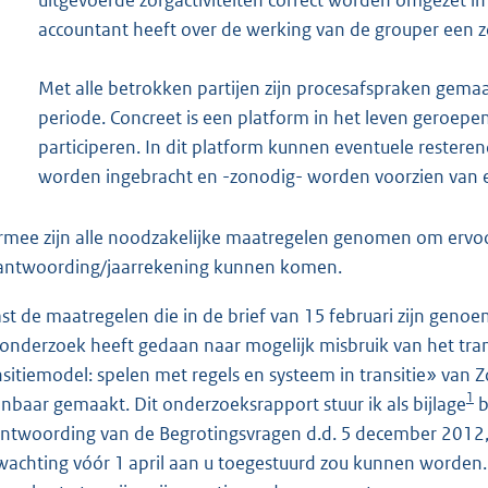
accountant heeft over de werking van de grouper een 
Met alle betrokken partijen zijn procesafspraken gem
periode. Concreet is een platform in het leven geroepe
participeren. In dit platform kunnen eventuele rester
worden ingebracht en -zonodig- worden voorzien van 
rmee zijn alle noodzakelijke maatregelen genomen om ervoo
antwoording/jaarrekening kunnen komen.
st de maatregelen die in de brief van 15 februari zijn geno
 onderzoek heeft gedaan naar mogelijk misbruik van het tra
nsitiemodel: spelen met regels en systeem in transitie» van
1
nbaar gemaakt. Dit onderzoeksrapport stuur ik als bijlage
b
ntwoording van de Begrotingsvragen d.d. 5 december 2012,
wachting vóór 1 april aan u toegestuurd zou kunnen worden. 