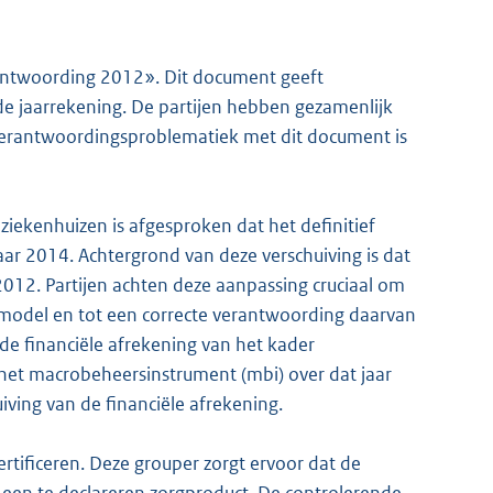
ntwoording 2012». Dit document geeft
n de jaarrekening. De partijen hebben gezamenlijk
erantwoordingsproblematiek met dit document is
ziekenhuizen is afgesproken dat het definitief
aar 2014. Achtergrond van deze verschuiving is dat
 2012. Partijen achten deze aanpassing cruciaal om
iemodel en tot een correcte verantwoording daarvan
de financiële afrekening van het kader
het macrobeheersinstrument (mbi) over dat jaar
iving van de financiële afrekening.
tificeren. Deze grouper zorgt ervoor dat de
 een te declareren zorgproduct. De controlerende