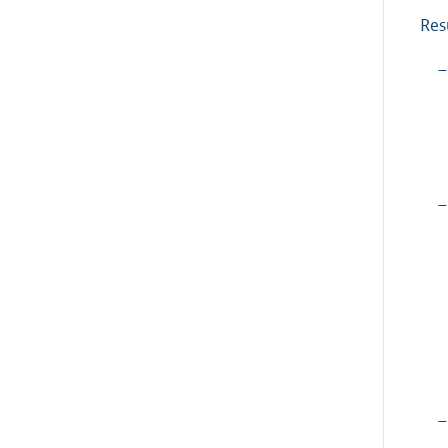
Res
–
–
–