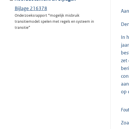
Bijlage 216378
Aan
Onderzoeksrapport “mogelijk misbruik
transitiemodel: spelen met regels en systeem in
Den
transitie”
In 
jaa
bes
zet
ber
con
aan
op 
Fout
Zoa