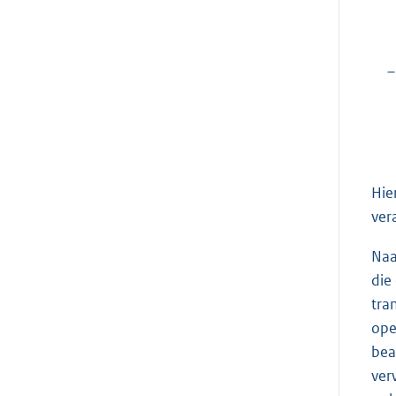
–
Hie
ver
Naa
die
tra
ope
bea
ver