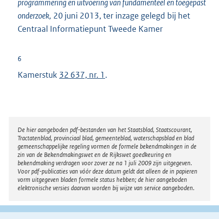
programmering en uitvoering van fundamenteel en toegepast
onderzoek,
20 juni 2013, ter inzage gelegd bij het
Centraal Informatiepunt Tweede Kamer
6
Kamerstuk
32 637, nr. 1
.
Disclaimer
De hier aangeboden pdf-bestanden van het Staatsblad, Staatscourant,
Tractatenblad, provinciaal blad, gemeenteblad, waterschapsblad en blad
gemeenschappelijke regeling vormen de formele bekendmakingen in de
zin van de Bekendmakingswet en de Rijkswet goedkeuring en
bekendmaking verdragen voor zover ze na 1 juli 2009 zijn uitgegeven.
Voor pdf-publicaties van vóór deze datum geldt dat alleen de in papieren
vorm uitgegeven bladen formele status hebben; de hier aangeboden
elektronische versies daarvan worden bij wijze van service aangeboden.