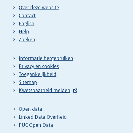
Over deze website
Contact
English
Help
Zoeken
Informatie hergebruiken
Privacy en cookies
Toegankelijkheid
Sitemap
E
Kwetsbaarheid melden
x
t
Open data
e
Linked Data Overheid
r
PUC Open Data
n