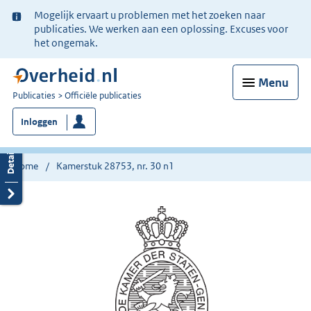
Ter
Mogelijk ervaart u problemen met het zoeken naar
informatie:
publicaties. We werken aan een oplossing. Excuses voor
het ongemak.
Menu
U
Publicaties
Officiële publicaties
bent
Inloggen
nu
hier:
Home
Kamerstuk 28753, nr. 30 n1