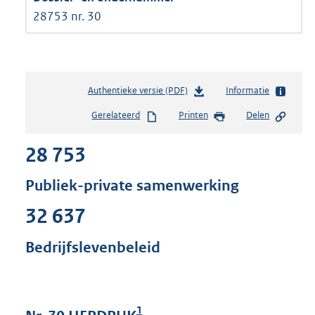
28753 nr. 30
Authentieke versie (PDF)
b
Informatie
e
Gerelateerd
Printen
Delen
s
t
28 753
a
n
d
Publiek-private samenwerking
s
g
32 637
r
o
Bedrijfslevenbeleid
o
t
t
e
1
: