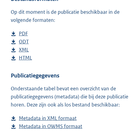
e
Op dit moment is de publicatie beschikbaar in de
:
1
volgende formaten:
1
3
D
PDF
b
K
o
D
ODT
e
b
b
w
o
D
XML
s
e
b
n
w
o
D
HTML
t
s
e
b
l
n
w
o
a
t
s
e
o
l
n
w
n
a
t
s
Publicatiegegevens
a
o
l
n
d
n
a
t
Onderstaande tabel bevat een overzicht van de
d
a
o
l
s
d
n
a
publicatiegegevens (metadata) die bij deze publicatie
p
d
a
o
g
s
d
n
horen. Deze zijn ook als los bestand beschikbaar:
u
p
d
a
r
g
s
d
b
u
p
d
o
r
g
s
Metadata in XML formaat
b
l
b
u
p
o
o
r
g
Metadata in OWMS formaat
e
b
i
l
b
u
t
o
o
r