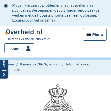
Ter
Mogelijk ervaart u problemen met het zoeken naar
informatie:
publicaties. We begrijpen dat dit hinder veroorzaakt en
werken met de hoogste prioriteit aan een oplossing.
Excuses voor het ongemak.
Menu
U
Publicaties
Officiële publicaties
bent
Inloggen
nu
hier:
Home
Kamerstuk 28676, nr. 228
Informatie over
publicatie