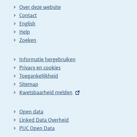
Over deze website
Contact
English
Help
Zoeken
Informatie hergebruiken
Privacy en cookies
Toegankelijkheid
Sitemap
E
Kwetsbaarheid melden
x
t
Open data
e
Linked Data Overheid
r
PUC Open Data
n