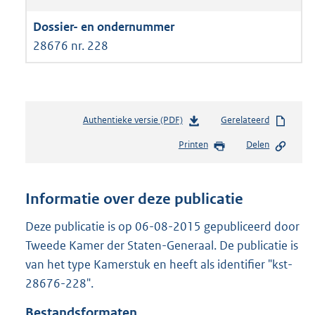
28676 nr. 228
Authentieke versie (PDF)
b
Gerelateerd
e
Printen
Delen
s
t
a
n
Informatie over deze publicatie
d
s
Deze publicatie is op 06-08-2015 gepubliceerd door
g
Tweede Kamer der Staten-Generaal. De publicatie is
r
van het type Kamerstuk en heeft als identifier "kst-
o
28676-228".
o
t
Bestandsformaten
t