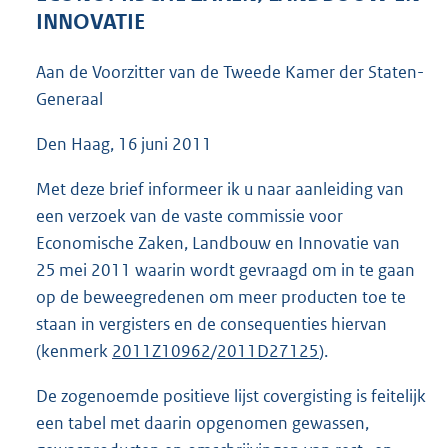
4
INNOVATIE
1
K
Aan de Voorzitter van de Tweede Kamer der Staten-
b
Generaal
Den Haag, 16 juni 2011
Met deze brief informeer ik u naar aanleiding van
een verzoek van de vaste commissie voor
Economische Zaken, Landbouw en Innovatie van
25 mei 2011 waarin wordt gevraagd om in te gaan
op de beweegredenen om meer producten toe te
staan in vergisters en de consequenties hiervan
(kenmerk
2011Z10962
/
2011D27125
).
De zogenoemde positieve lijst covergisting is feitelijk
een tabel met daarin opgenomen gewassen,