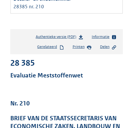
28385 nr. 210
Authentieke versie (PDF)
b
Informatie
e
Gerelateerd
Printen
Delen
s
t
28 385
a
n
d
Evaluatie Meststoffenwet
s
g
r
o
Nr. 210
o
t
t
BRIEF VAN DE STAATSSECRETARIS VAN
e
ECONOMISCHE ZAKEN, LANDBOUW EN
: