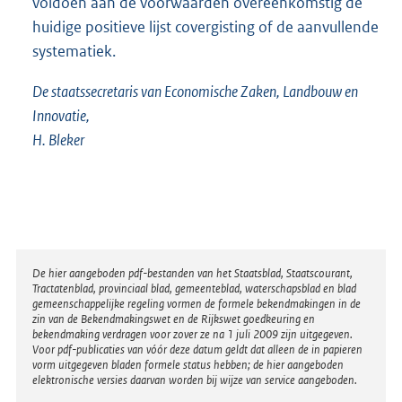
voldoen aan de voorwaar
den overeenkomstig de
huidige positieve lijst covergisting of de aanvullende
systematiek.
De staatssecretaris van Economische Zaken, Landbouw en
Innovatie,
H. Bleker
Disclaimer
De hier aangeboden pdf-bestanden van het Staatsblad, Staatscourant,
Tractatenblad, provinciaal blad, gemeenteblad, waterschapsblad en blad
gemeenschappelijke regeling vormen de formele bekendmakingen in de
zin van de Bekendmakingswet en de Rijkswet goedkeuring en
bekendmaking verdragen voor zover ze na 1 juli 2009 zijn uitgegeven.
Voor pdf-publicaties van vóór deze datum geldt dat alleen de in papieren
vorm uitgegeven bladen formele status hebben; de hier aangeboden
elektronische versies daarvan worden bij wijze van service aangeboden.