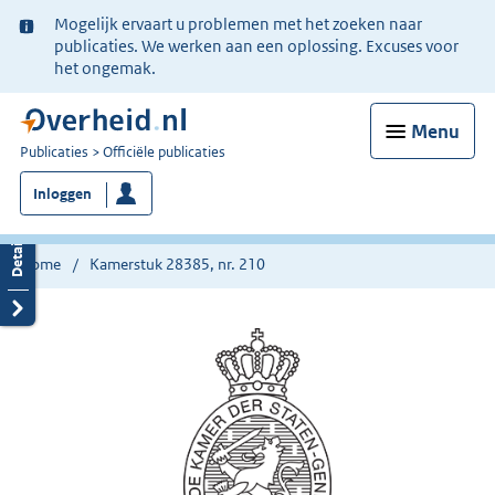
Ter
Mogelijk ervaart u problemen met het zoeken naar
informatie:
publicaties. We werken aan een oplossing. Excuses voor
het ongemak.
Menu
U
Publicaties
Officiële publicaties
bent
Inloggen
nu
hier:
Home
Kamerstuk 28385, nr. 210