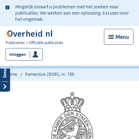
Ter
Mogelijk ervaart u problemen met het zoeken naar
informatie:
publicaties. We werken aan een oplossing. Excuses voor
het ongemak.
Menu
U
Publicaties
Officiële publicaties
bent
Inloggen
nu
hier:
Home
Kamerstuk 28385, nr. 186