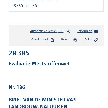
28385 nr. 186
Authentieke versie (PDF)
b
Informatie
e
Gerelateerd
Printen
Delen
s
t
28 385
a
n
d
Evaluatie Meststoffenwet
s
g
r
o
Nr. 186
o
t
t
BRIEF VAN DE MINISTER VAN
e
LANDBOUW, NATUUR EN
: