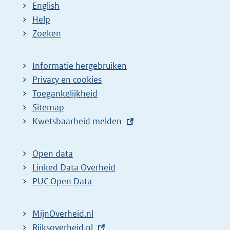
English
Help
Zoeken
Informatie hergebruiken
Privacy en cookies
Toegankelijkheid
Sitemap
E
Kwetsbaarheid melden
x
t
Open data
e
Linked Data Overheid
r
PUC Open Data
n
e
MijnOverheid.nl
l
E
Rijksoverheid.nl