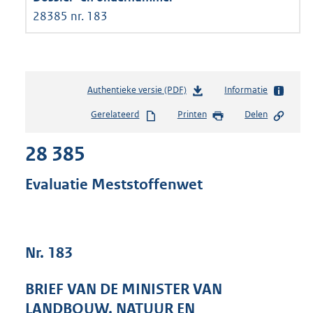
28385 nr. 183
Authentieke versie (PDF)
b
Informatie
e
Gerelateerd
Printen
Delen
s
t
28 385
a
n
d
Evaluatie Meststoffenwet
s
g
r
o
Nr. 183
o
t
t
BRIEF VAN DE MINISTER VAN
e
LANDBOUW, NATUUR EN
: