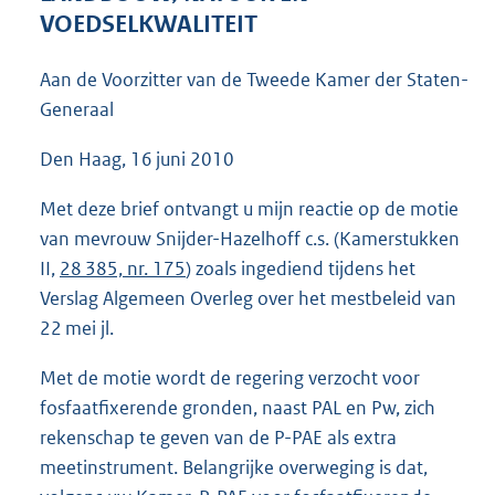
4
VOEDSELKWALITEIT
1
K
Aan de Voorzitter van de Tweede Kamer der Staten-
b
Generaal
Den Haag, 16 juni 2010
Met deze brief ontvangt u mijn reactie op de motie
van mevrouw Snijder-Hazelhoff c.s. (Kamerstukken
II,
28 385, nr. 175
) zoals ingediend tijdens het
Verslag Algemeen Overleg over het mestbeleid van
22 mei jl.
Met de motie wordt de regering verzocht voor
fosfaatfixerende gronden, naast PAL en Pw, zich
rekenschap te geven van de P-PAE als extra
meetinstrument. Belangrijke overweging is dat,