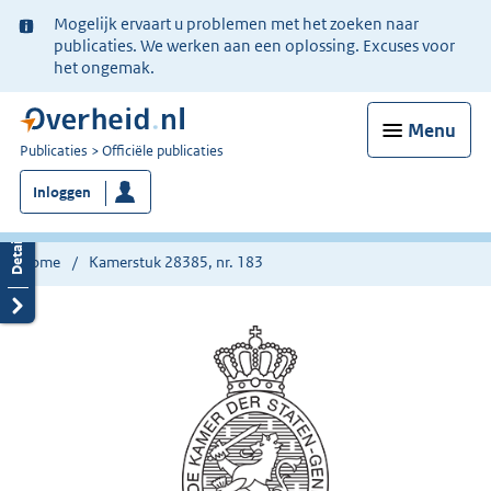
Ter
Mogelijk ervaart u problemen met het zoeken naar
informatie:
publicaties. We werken aan een oplossing. Excuses voor
het ongemak.
Menu
U
Publicaties
Officiële publicaties
bent
Inloggen
nu
hier:
Home
Kamerstuk 28385, nr. 183