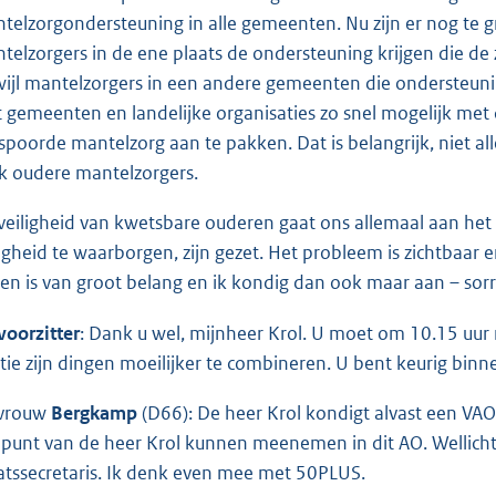
telzorgondersteuning in alle gemeenten. Nu zijn er nog te gr
telzorgers in de ene plaats de ondersteuning krijgen die de zo
wijl mantelzorgers in een andere gemeenten die ondersteuni
 gemeenten en landelijke organisaties zo snel mogelijk me
spoorde mantelzorg aan te pakken. Dat is belangrijk, niet a
k oudere mantelzorgers.
veiligheid van kwetsbare ouderen gaat ons allemaal aan het 
ligheid te waarborgen, zijn gezet. Het probleem is zichtbaa
ten is van groot belang en ik kondig dan ook maar aan – sorr
voorzitter
: Dank u wel, mijnheer Krol. U moet om 10.15 uur n
ctie zijn dingen moeilijker te combineren. U bent keurig bin
vrouw
Bergkamp
(D66): De heer Krol kondigt alvast een VA
 punt van de heer Krol kunnen meenemen in dit AO. Wellich
atssecretaris. Ik denk even mee met 50PLUS.