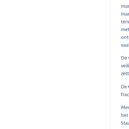
man
man
ter
met
ont
vaa
De 
vei
zet
De
fra
Me
het
Sta