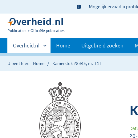
Ter
Mogelijk ervaart u prob
informatie:
U
Publicaties
Officiële publicaties
bent
Primaire
nu
Andere
Overheid.nl
Home
Uitgebreid zoeken
M
hier:
sites
navigatie
binnen
U bent hier:
Home
Kamerstuk 28345, nr. 141
K
Dat
20-