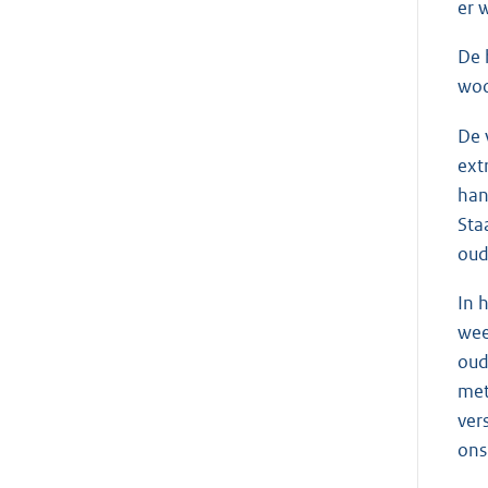
er 
De 
woo
De 
ext
han
Sta
oud
In 
wee
oud
met
ver
ons