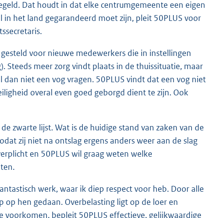
egeld. Dat houdt in dat elke centrumgemeente een eigen
in het land gegarandeerd moet zijn, pleit 50PLUS voor
ssecretaris.
t gesteld voor nieuwe medewerkers die in instellingen
. Steeds meer zorg vindt plaats in de thuissituatie, maar
l dan niet een vog vragen. 50PLUS vindt dat een vog niet
eiligheid overal even goed geborgd dient te zijn. Ook
de zwarte lijst. Wat is de huidige stand van zaken van de
dat zij niet na ontslag ergens anders weer aan de slag
erplicht en 50PLUS wil graag weten welke
hten.
antastisch werk, waar ik diep respect voor heb. Door alle
p op hen gedaan. Overbelasting ligt op de loer en
 voorkomen, bepleit 50PLUS effectieve, gelijkwaardige