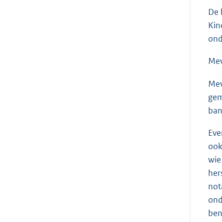
De 
Kin
ond
Me
Me
gem
ban
Eve
ook
wie
her
not
ond
ben