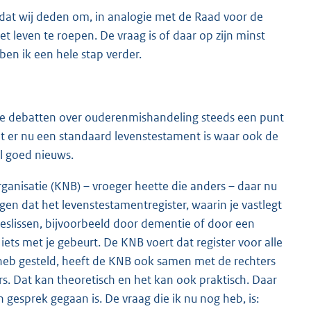
dat wij deden om, in analogie met de Raad voor de
leven te roepen. De vraag is of daar op zijn minst
ben ik een hele stap verder.
s de debatten over ouderenmishandeling steeds een punt
dat er nu een standaard levenstestament is waar ook de
el goed nieuws.
ganisatie (KNB) – vroeger heette die anders – daar nu
n dat het levenstestamentregister, waarin je vastlegt
 beslissen, bijvoorbeeld door dementie of door een
 iets met je gebeurt. De KNB voert dat register voor alle
r heb gesteld, heeft de KNB ook samen met de rechters
s. Dat kan theoretisch en het kan ook praktisch. Daar
n gesprek gegaan is. De vraag die ik nu nog heb, is: