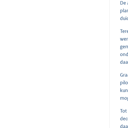
De 
pla
dui
Ter
wer
gem
ond
daa
Gra
pil
kun
mog
Tot
dec
daa