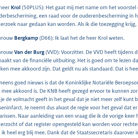
heer
Krol
(50PLUS): Het gaat mij met name om het voorstel 
derbescherming, een raad voor de ouderenbescherming in het 
erzoek naar gedaan kan worden. Als ik die toezegging krijg, 
vrouw
Bergkamp
(D66): Ik laat het de heer Krol weten.
vrouw
Van der Burg
(VVD): Voorzitter. De VVD heeft tijden
aakt van de financiële uitbuiting. Het is goed om te lezen 
ken mee akkoord zijn. Dat geldt nu als standaard. Dat is he
neens goed nieuws is dat de Koninklijke Notariële Beroepsor
 mee akkoord is. De KNB heeft gezegd ervoor te kunnen zorge
 je de volmacht geeft in het geval dat je niet meer zelf kunt
seninfarct. Je neemt dus alvast de regie voor het geval dat er
arissen. Naar aanleiding van een vraag die ik de vorige kee
erzocht of dat register opengesteld kan worden voor rechter
 ik heel erg blij mee. Dank dat de Staatssecretaris daarover i