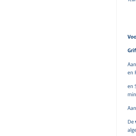
Voo
Gri
Aan
en 
en 
min
Aan
De
alg