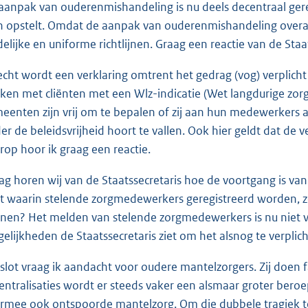
aanpak van ouderenmishandeling is nu deels decentraal ger
n opstelt. Omdat de aanpak van ouderenmishandeling overal 
delijke en uniforme richtlijnen. Graag een reactie van de Staat
echt wordt een verklaring omtrent het gedrag (vog) verplich
ken met cliënten met een Wlz-indicatie (Wet langdurige zorg)
eenten zijn vrij om te bepalen of zij aan hun medewerkers a
er de beleidsvrijheid hoort te vallen. Ook hier geldt dat de v
rop hoor ik graag een reactie.
ag horen wij van de Staatssecretaris hoe de voortgang is van 
ot waarin stelende zorgmedewerkers geregistreerd worden, zo
nen? Het melden van stelende zorgmedewerkers is nu niet v
elijkheden de Staatssecretaris ziet om het alsnog te verplic
 slot vraag ik aandacht voor oudere mantelzorgers. Zij doen f
entralisaties wordt er steeds vaker een alsmaar groter beroe
rmee ook ontspoorde mantelzorg. Om die dubbele tragiek te