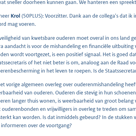
wat sneller doorheen kunnen gaan. We hanteren een spreekti
heer
Krol
(50PLUS): Voorzitter. Dank aan de collega's dat ik
rd mag voeren.
veiligheid van kwetsbare ouderen moet overal in ons land gew
ra aandacht is voor de mishandeling en financiële uitbuiting 
den wordt voortgezet, is een positief signaal. Het is goed d
atssecretaris of het niet beter is om, analoog aan de Raad 
erenbescherming in het leven te roepen. Is de Staatssecreta
het vorige algemeen overleg over ouderenmishandeling he
rbaarheid van ouderen. Ouderen die stevig in hun schoenen 
eren langer thuis wonen, is weerbaarheid van groot belang v
 ouderenbonden en vrijwilligers in overleg te treden om sa
sterkt kan worden. Is dat inmiddels gebeurd? In de stukken w
 informeren over de voortgang?