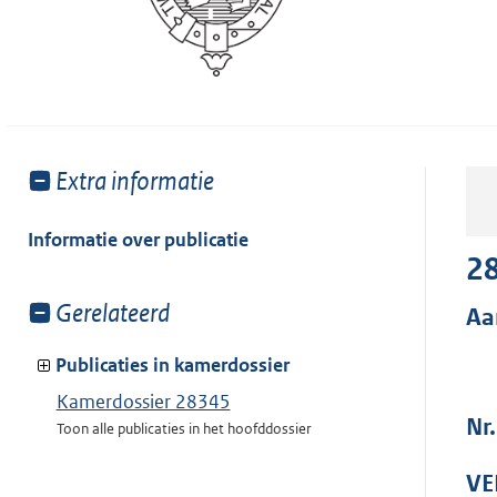
Toon
Extra informatie
meer
van:
Informatie over publicatie
2
Toon
Gerelateerd
Aa
meer
van:
Publicaties in kamerdossier
Kamerdossier 28345
Nr
Toon alle publicaties in het hoofddossier
VE