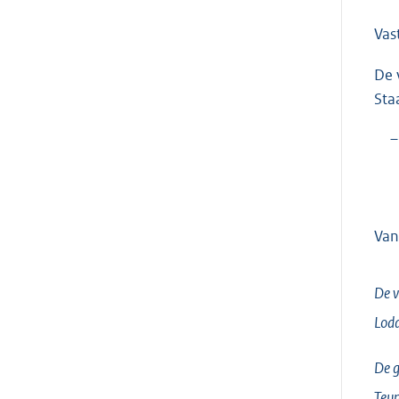
Vas
De 
Sta
–
Van
De v
Lodd
De g
Teun