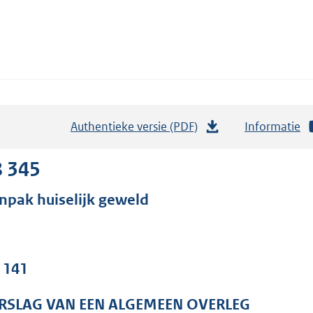
Authentieke versie (PDF)
b
Informatie
e
s
8 345
t
npak huiselijk geweld
a
n
d
s
. 141
g
r
RSLAG VAN EEN ALGEMEEN OVERLEG