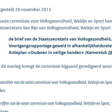
o
o
tgesteld
20 november 2015
t
vaste commissie voor Volksgezondheid, Welzijn en Sport he
t
atssecretaris Van Rijn van Volksgezondheid, Welzijn en Sport 
e
:
de brief van de Staatssecretaris van Volksgezondheid,
1
Voortgangsrapportage geweld in afhankelijkheidsrelat
2
Actieplan «Ouderen in veilige handen» (Kamerstuk
28
9
K
 dit overleg brengt de commissie bijgaand geredigeerd woorde
b
oorzitter van de vaste commissie voor Volksgezondheid, Welzijn en Spor
ers
riffier van de vaste commissie voor Volksgezondheid, Welzijn en Sport,
issen