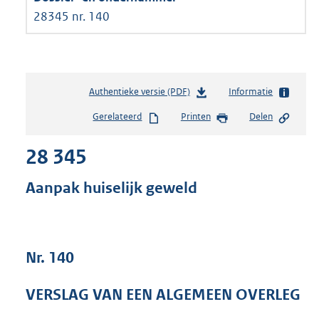
28345 nr. 140
Authentieke versie (PDF)
b
Informatie
e
Gerelateerd
Printen
Delen
s
t
28 345
a
n
d
Aanpak huiselijk geweld
s
g
r
o
Nr. 140
o
t
t
VERSLAG VAN EEN ALGEMEEN OVERLEG
e
: