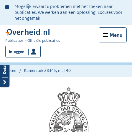
Ter
Mogelijk ervaart u problemen met het zoeken naar
informatie:
publicaties. We werken aan een oplossing. Excuses voor
het ongemak.
Menu
U
Publicaties
Officiële publicaties
bent
Inloggen
nu
hier:
Home
Kamerstuk 28345, nr. 140