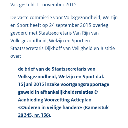
Vastgesteld
11 november 2015
1
3
6
De vaste commissie voor Volksgezondheid, Welzijn
K
en Sport heeft op 24 september 2015 overleg
b
gevoerd met Staatssecretaris Van Rijn van
Volksgezondheid, Welzijn en Sport en
Staatssecretaris Dijkhoff van Veiligheid en Justitie
over:
–
de brief van de Staatssecretaris van
Volksgezondheid, Welzijn en Sport d.d.
15 juni 2015 inzake voortgangsrapportage
geweld in afhankelijkheidsrelaties &
Aanbieding Voorzetting Actieplan
«Ouderen in veilige handen» (Kamerstuk
28 345, nr. 136
).