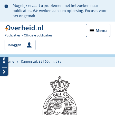
Ter
Mogelijk ervaart u problemen met het zoeken naar
informatie:
publicaties. We werken aan een oplossing. Excuses voor
het ongemak.
Menu
U
Publicaties
Officiële publicaties
bent
Inloggen
nu
hier:
Home
Kamerstuk 28165, nr. 395