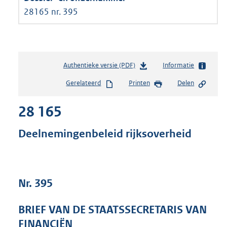
28165 nr. 395
Authentieke versie (PDF)
b
Informatie
e
Gerelateerd
Printen
Delen
s
t
28 165
a
n
d
Deelnemingenbeleid rijksoverheid
s
g
r
o
Nr. 395
o
t
t
BRIEF VAN DE STAATSSECRETARIS VAN
e
FINANCIËN
: