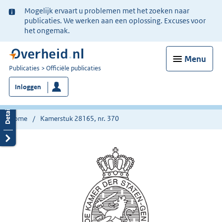
Ter
Mogelijk ervaart u problemen met het zoeken naar
informatie:
publicaties. We werken aan een oplossing. Excuses voor
het ongemak.
Menu
U
Publicaties
Officiële publicaties
bent
Inloggen
nu
hier:
Home
Kamerstuk 28165, nr. 370