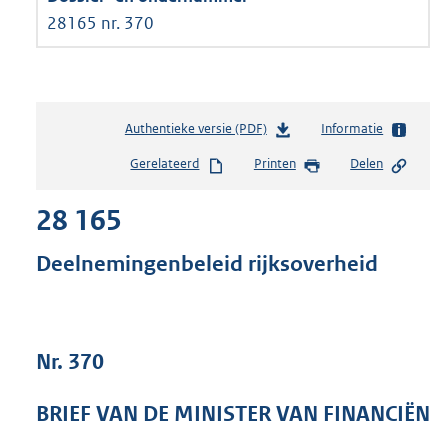
28165 nr. 370
Authentieke versie (PDF)
b
Informatie
e
Gerelateerd
Printen
Delen
s
t
28 165
a
n
d
Deelnemingenbeleid rijksoverheid
s
g
r
o
Nr. 370
o
t
t
BRIEF VAN DE MINISTER VAN FINANCIËN
e
: