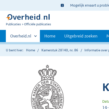
Ter
Mogelijk ervaart u prob
informatie:
U
Publicaties
Officiële publicaties
bent
Primaire
nu
Andere
Overheid.nl
Home
Uitgebreid zoeken
M
hier:
sites
navigatie
binnen
U bent hier:
Home
Kamerstuk 28140, nr. 86
Informatie over 
K
Dat
14-