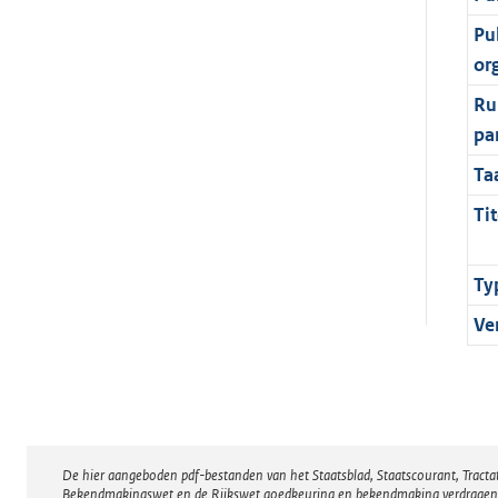
Pu
or
Ru
pa
Ta
Tit
Ty
Ve
De hier aangeboden pdf-bestanden van het Staatsblad, Staatscourant, Tract
Disclaimer
Bekendmakingswet en de Rijkswet goedkeuring en bekendmaking verdragen voor