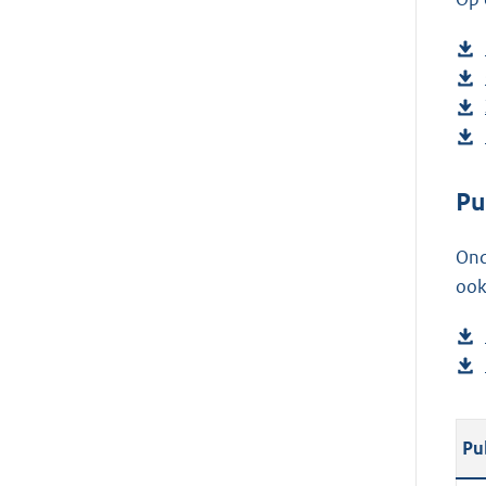
Pu
Ond
ook
Pu