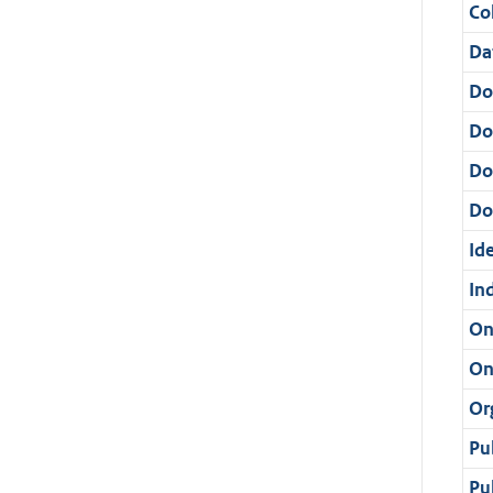
Col
Da
Do
Do
Do
Dos
Ide
In
On
On
Or
Pu
Pu