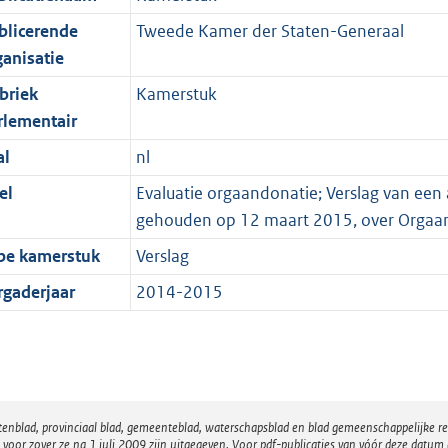
blicerende
Tweede Kamer der Staten-Generaal
ganisatie
briek
Kamerstuk
rlementair
al
nl
el
Evaluatie orgaandonatie; Verslag van een
gehouden op 12 maart 2015, over Orgaa
pe kamerstuk
Verslag
rgaderjaar
2014-2015
atenblad, provinciaal blad, gemeenteblad, waterschapsblad en blad gemeenschappelijke 
 zover ze na 1 juli 2009 zijn uitgegeven. Voor pdf-publicaties van vóór deze datum g