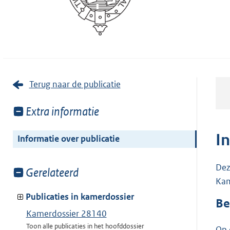
Terug naar de publicatie
Toon
Extra informatie
meer
van:
I
Informatie over publicatie
Dez
Toon
Gerelateerd
Kam
meer
van:
Publicaties in kamerdossier
Be
Kamerdossier 28140
Toon alle publicaties in het hoofddossier
Op 