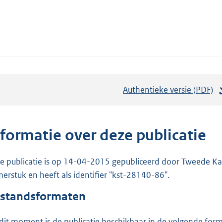
Authentieke versie (PDF)
b
e
s
t
nformatie over deze publicatie
a
n
e publicatie is op 14-04-2015 gepubliceerd door Tweede Kam
d
erstuk en heeft als identifier "kst-28140-86".
s
standsformaten
g
r
dit moment is de publicatie beschikbaar in de volgende for