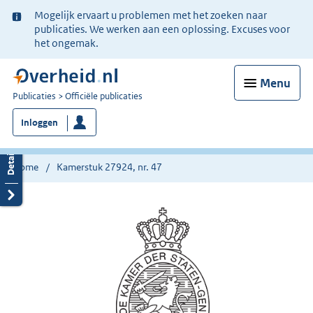
Ter
Mogelijk ervaart u problemen met het zoeken naar
informatie:
publicaties. We werken aan een oplossing. Excuses voor
het ongemak.
Menu
U
Publicaties
Officiële publicaties
bent
Inloggen
nu
hier:
Home
Kamerstuk 27924, nr. 47