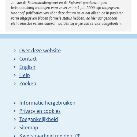
zin van de Bekendmakingswet en de Rijkswet goedkeuring en
bekendmaking verdragen voor zover ze na 1 juli 2009 zijn uitgegeven.
Voor pdf-publicaties van vóór deze datum geldt dat alleen de in papieren
vorm uitgegeven bladen formele status hebben; de hier aangeboden
elektronische versies daarvan worden bij wijze van service aangeboden.
Over deze website
Contact
English
Help
Zoeken
Informatie hergebruiken
Privacy en cookies
Toegankelijkheid
Sitemap
E
Kwetsbaarheid melden