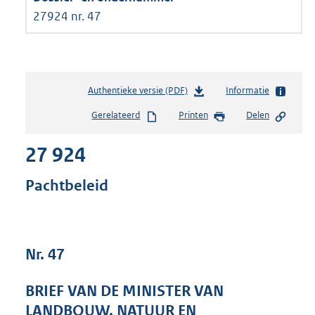
27924 nr. 47
Authentieke versie (PDF)
b
Informatie
e
Gerelateerd
Printen
Delen
s
t
27 924
a
n
d
Pachtbeleid
s
g
r
o
Nr. 47
o
t
t
BRIEF VAN DE MINISTER VAN
e
LANDBOUW, NATUUR EN
: