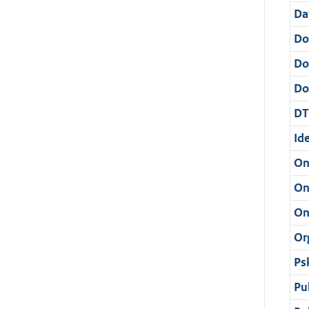
Da
Do
Do
Dos
DT
Ide
On
On
On
Or
Ps
Pu