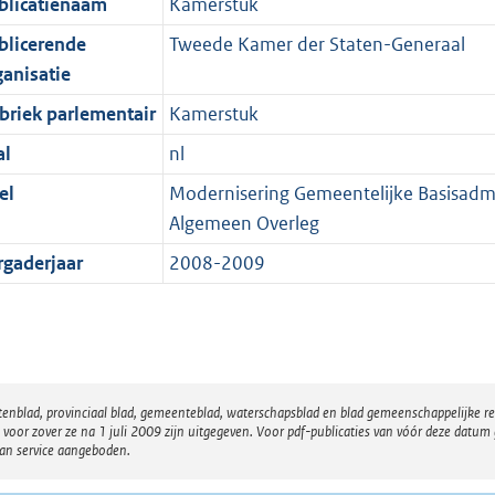
blicatienaam
Kamerstuk
blicerende
Tweede Kamer der Staten-Generaal
ganisatie
briek parlementair
Kamerstuk
al
nl
el
Modernisering Gemeentelijke Basisadmi
Algemeen Overleg
rgaderjaar
2008-2009
atenblad, provinciaal blad, gemeenteblad, waterschapsblad en blad gemeenschappelijke 
 zover ze na 1 juli 2009 zijn uitgegeven. Voor pdf-publicaties van vóór deze datum g
van service aangeboden.