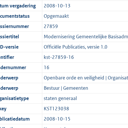
t
a
c
:
e
t
tum vergadering
2008-10-13
s
d
i
t
a
6
:
e
g
s
e
i
t
9
8
:
cumentstatus
Opgemaakt
r
g
i
e
i
K
4
3
ssiernummer
27859
o
r
n
i
e
b
K
0
siertitel
Modernisering Gemeentelijke Basisadmi
o
o
f
n
i
b
K
t
o
o
f
n
b
D-versie
Officiële Publicaties, versie 1.0
t
t
r
o
f
ntifier
kst-27859-16
e
t
m
r
o
dernummer
16
:
e
a
m
r
2
:
a
a
m
derwerp
Openbare orde en veiligheid | Organisat
K
2
t
a
a
derwerp
Bestuur | Gemeenten
b
K
t
a
ganisatietype
staten generaal
b
t
key
KST123038
blicatiedatum
2008-10-15