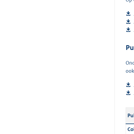
Pu
Ond
ook
Pu
Col