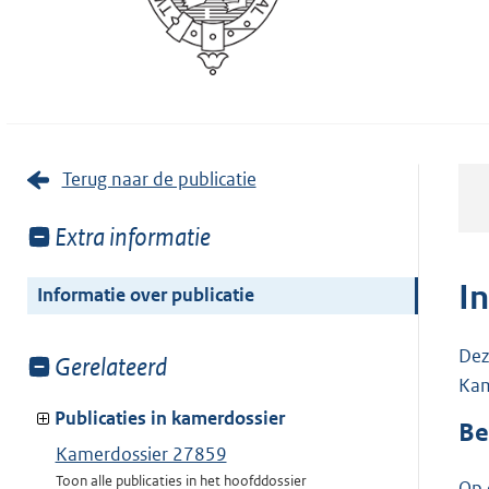
Terug naar de publicatie
Toon
Extra informatie
meer
van:
I
Informatie over publicatie
Dez
Toon
Gerelateerd
Kam
meer
van:
Publicaties in kamerdossier
Be
Kamerdossier 27859
Toon alle publicaties in het hoofddossier
Op 