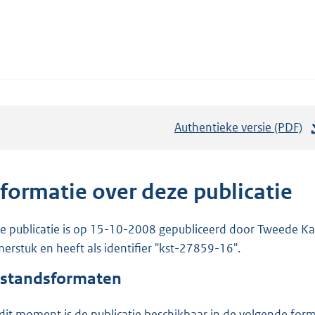
Authentieke versie (PDF)
b
e
s
t
nformatie over deze publicatie
a
n
e publicatie is op 15-10-2008 gepubliceerd door Tweede Kam
d
erstuk en heeft als identifier "kst-27859-16".
s
standsformaten
g
r
dit moment is de publicatie beschikbaar in de volgende for