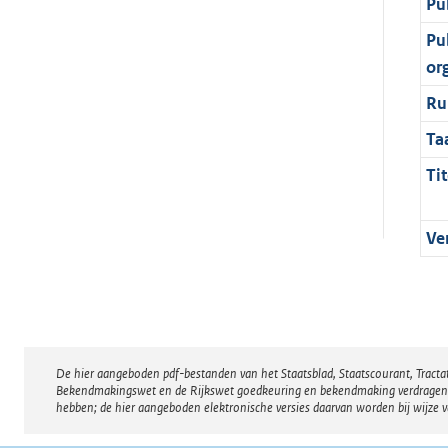
Pu
Pu
or
Ru
Ta
Tit
Ve
De hier aangeboden pdf-bestanden van het Staatsblad, Staatscourant, Tract
Disclaimer
Bekendmakingswet en de Rijkswet goedkeuring en bekendmaking verdragen voor
hebben; de hier aangeboden elektronische versies daarvan worden bij wijze 