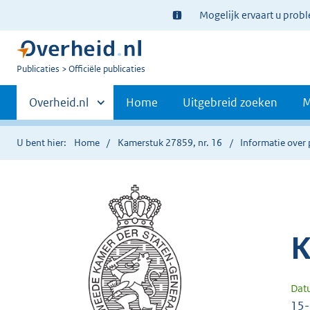
Ter
Mogelijk ervaart u prob
informatie:
U
Publicaties
Officiële publicaties
bent
Primaire
nu
Andere
Overheid.nl
Home
Uitgebreid zoeken
M
hier:
sites
navigatie
binnen
U bent hier:
Home
Kamerstuk 27859, nr. 16
Informatie over 
K
Dat
15