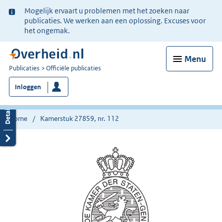
Ter
Mogelijk ervaart u problemen met het zoeken naar
informatie:
publicaties. We werken aan een oplossing. Excuses voor
het ongemak.
Menu
U
Publicaties
Officiële publicaties
bent
Inloggen
nu
hier:
Home
Kamerstuk 27859, nr. 112