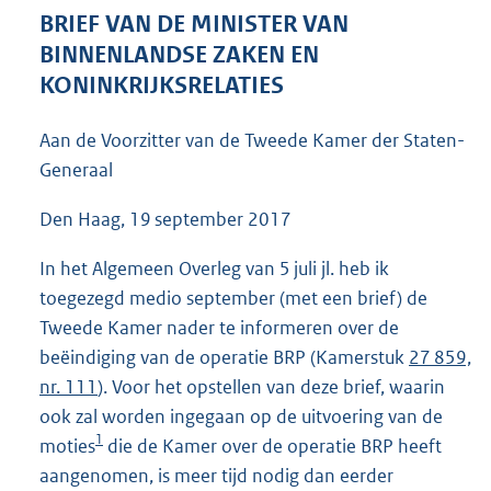
3
BRIEF VAN DE MINISTER VAN
7
BINNENLANDSE ZAKEN EN
K
KONINKRIJKSRELATIES
b
Aan de Voorzitter van de Tweede Kamer der Staten-
Generaal
Den Haag, 19 september 2017
In het Algemeen Overleg van 5 juli jl. heb ik
toegezegd medio september (met een brief) de
Tweede Kamer nader te informeren over de
beëindiging van de operatie BRP (Kamerstuk
27 859,
nr. 111
). Voor het opstellen van deze brief, waarin
ook zal worden ingegaan op de uitvoering van de
1
moties
die de Kamer over de operatie BRP heeft
aangenomen, is meer tijd nodig dan eerder