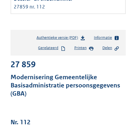
27859 nr. 112
Authentieke versie (PDF)
b
Informatie
e
Gerelateerd
Printen
Delen
s
t
27 859
a
n
d
Modernisering Gemeentelijke
s
Basisadministratie persoonsgegevens
g
(GBA)
r
o
o
t
t
Nr. 112
e
: