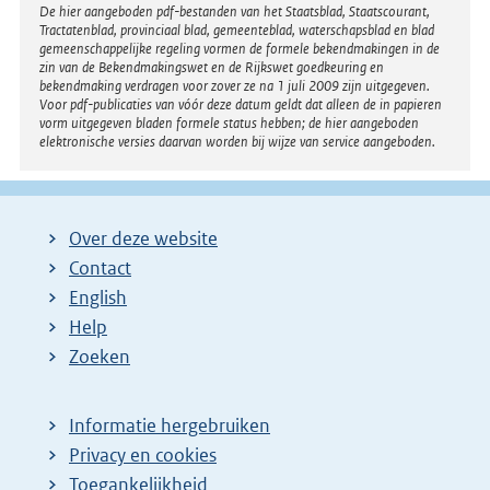
Disclaimer
De hier aangeboden pdf-bestanden van het Staatsblad, Staatscourant,
Tractatenblad, provinciaal blad, gemeenteblad, waterschapsblad en blad
gemeenschappelijke regeling vormen de formele bekendmakingen in de
zin van de Bekendmakingswet en de Rijkswet goedkeuring en
bekendmaking verdragen voor zover ze na 1 juli 2009 zijn uitgegeven.
Voor pdf-publicaties van vóór deze datum geldt dat alleen de in papieren
vorm uitgegeven bladen formele status hebben; de hier aangeboden
elektronische versies daarvan worden bij wijze van service aangeboden.
Over deze website
Contact
English
Help
Zoeken
Informatie hergebruiken
Privacy en cookies
Toegankelijkheid