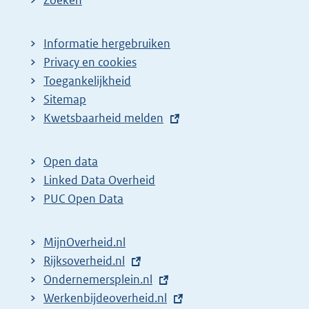
Informatie hergebruiken
Privacy en cookies
Toegankelijkheid
Sitemap
E
Kwetsbaarheid melden
x
t
Open data
e
Linked Data Overheid
r
PUC Open Data
n
e
MijnOverheid.nl
l
E
Rijksoverheid.nl
i
x
E
Ondernemersplein.nl
n
t
x
E
Werkenbijdeoverheid.nl
k