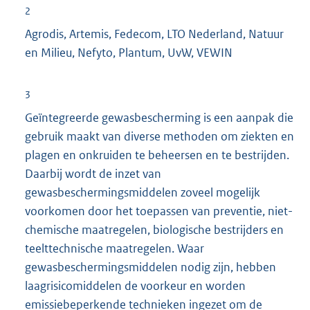
t
2
e
Agrodis, Artemis, Fedecom, LTO Nederland, Natuur
r
en Milieu, Nefyto, Plantum, UvW, VEWIN
n
e
3
l
Geïntegreerde gewasbescherming is een aanpak die
i
gebruik maakt van diverse methoden om ziekten en
n
plagen en onkruiden te beheersen en te bestrijden.
k
Daarbij wordt de inzet van
:
gewasbeschermingsmiddelen zoveel mogelijk
voorkomen door het toepassen van preventie, niet-
chemische maatregelen, biologische bestrijders en
teelttechnische maatregelen. Waar
gewasbeschermingsmiddelen nodig zijn, hebben
laagrisicomiddelen de voorkeur en worden
emissiebeperkende technieken ingezet om de