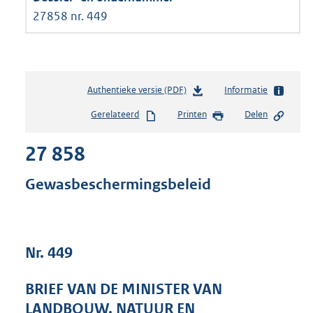
27858 nr. 449
Authentieke versie (PDF)
b
Informatie
e
Gerelateerd
Printen
Delen
s
t
27 858
a
n
d
Gewasbeschermingsbeleid
s
g
r
o
Nr. 449
o
t
t
BRIEF VAN DE MINISTER VAN
e
LANDBOUW, NATUUR EN
: