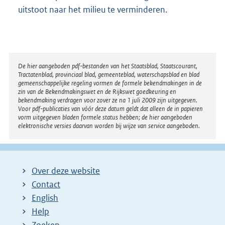
uitstoot naar het milieu te verminderen.
Disclaimer
De hier aangeboden pdf-bestanden van het Staatsblad, Staatscourant,
Tractatenblad, provinciaal blad, gemeenteblad, waterschapsblad en blad
gemeenschappelijke regeling vormen de formele bekendmakingen in de
zin van de Bekendmakingswet en de Rijkswet goedkeuring en
bekendmaking verdragen voor zover ze na 1 juli 2009 zijn uitgegeven.
Voor pdf-publicaties van vóór deze datum geldt dat alleen de in papieren
vorm uitgegeven bladen formele status hebben; de hier aangeboden
elektronische versies daarvan worden bij wijze van service aangeboden.
Over deze website
Contact
English
Help
Zoeken