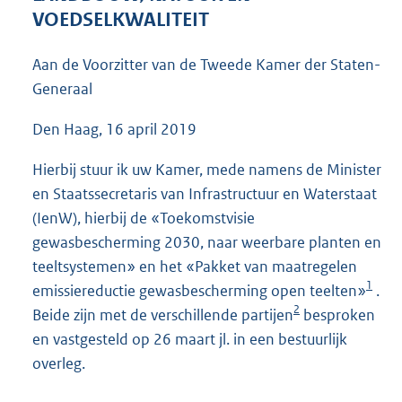
4
VOEDSELKWALITEIT
3
K
Aan de Voorzitter van de Tweede Kamer der Staten-
b
Generaal
Den Haag, 16 april 2019
Hierbij stuur ik uw Kamer, mede namens de Minister
en Staatssecretaris van Infrastructuur en Waterstaat
(IenW), hierbij de «Toekomstvisie
gewasbescherming 2030, naar weerbare planten en
teeltsystemen» en het «Pakket van maatregelen
1
emissiereductie gewasbescherming open teelten»
.
2
Beide zijn met de verschillende partijen
besproken
en vast
gesteld op 26 maart jl. in een bestuurlijk
overleg.