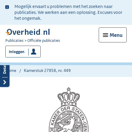
Ter
Mogelijk ervaart u problemen met het zoeken naar
informatie:
publicaties. We werken aan een oplossing. Excuses voor
het ongemak.
Menu
U
Publicaties
Officiële publicaties
bent
Inloggen
nu
hier:
Home
Kamerstuk 27858, nr. 449