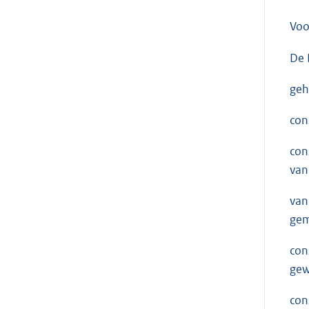
Voo
De 
geh
con
con
van
van
gem
con
gew
con