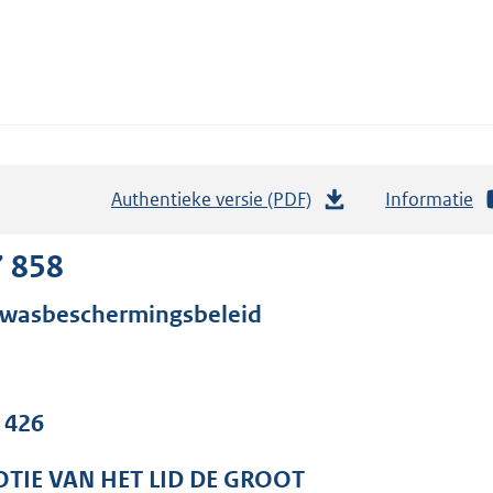
Authentieke versie (PDF)
b
Informatie
e
s
7 858
t
wasbeschermingsbeleid
a
n
d
s
. 426
g
r
TIE VAN HET LID DE GROOT