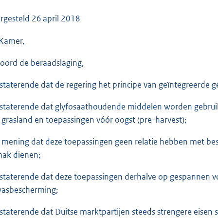
o
o
rgesteld
26 april 2018
t
Kamer,
t
e
oord de beraadslaging,
:
3
staterende dat de regering het principe van geïntegreerde
5
K
staterende dat glyfosaathoudende middelen worden gebruikt
b
 grasland en toepassingen vóór oogst (pre-harvest);
 mening dat deze toepassingen geen relatie hebben met bes
ak dienen;
staterende dat deze toepassingen derhalve op gespannen vo
asbescherming;
staterende dat Duitse marktpartijen steeds strengere eisen st