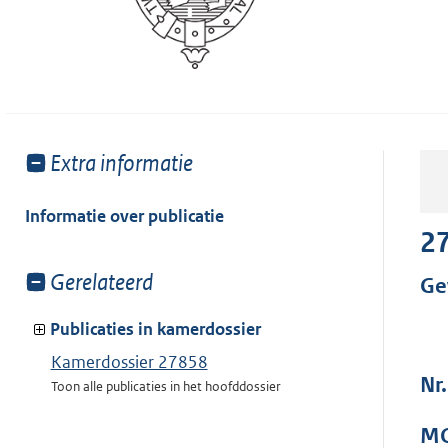
Toon
Extra informatie
meer
van:
Informatie over publicatie
2
Toon
Gerelateerd
Ge
meer
van:
Publicaties in kamerdossier
Kamerdossier 27858
Nr
Toon alle publicaties in het hoofddossier
MO