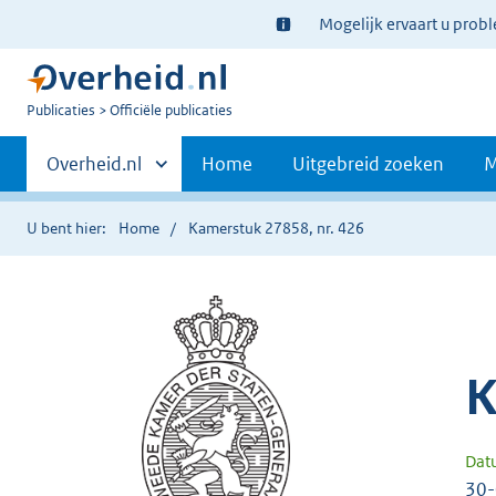
Ter
Mogelijk ervaart u prob
informatie:
U
Publicaties
Officiële publicaties
bent
Primaire
nu
Andere
Overheid.nl
Home
Uitgebreid zoeken
M
hier:
sites
navigatie
binnen
U bent hier:
Home
Kamerstuk 27858, nr. 426
K
Dat
30-