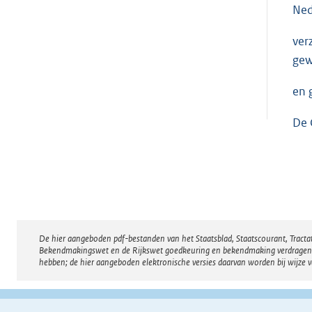
Ned
ver
gew
en 
De 
De hier aangeboden pdf-bestanden van het Staatsblad, Staatscourant, Tract
Disclaimer
Bekendmakingswet en de Rijkswet goedkeuring en bekendmaking verdragen voor
hebben; de hier aangeboden elektronische versies daarvan worden bij wijze 